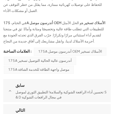
للحفاظ على توصيلات كهربائية ممتازة، مما يقلل من خطر التوقف عن
العمل أو مشكلات الأداء.
175A أندرسون موصل OEM الأسلاك تسخير
هو الحل الأمثل
في الختام،
للتطبيقات التي تتطلب طاقة عالية وتخصيصًا ومتانة وأمانًا. ثق في منتجنا
لتقديم أداء استثنائي مرارًا وتكرارًا. جرّب الفرق الذي تحدثه الجودة مع
أحزمة الأسلاك لدينا، وانقل مشاريعك إلى آفاق جديدة من النجاح.
العلامات الساخنة :
175A أندرسون موصل OEM الأسلاك تسخير
175A أندرسون عالية الحالية التوصيل تسخير
175A موصل واجهة الطاقة للخدمة الشاقة
سابق
تحسين أداء الرافعة الشوكية والسلامة! التطبيق الثوري لموصل S
& D في مجال الرافعات الشوكية
التالي