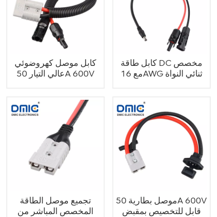
كابل طاقة DC مخصص
كابل موصل كهروضوئي
مع 16AWG ثنائي النواة
عالي التيار 50A 600V
موصل بطارية 50A 600V
تجميع موصل الطاقة
قابل للتخصيص بمقبض
المخصص المباشر من