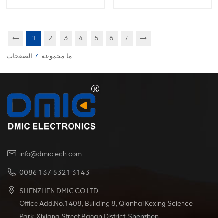
المصنع
1
2
3
4
5
6
7
ما مجموعه
7
الصفحات
info@dmictech.com
0086 137 6321 3143
SHENZHEN DMIC CO.LTD
Office Add:No.1408, Building 8, Qianhai Kexing Science
Park, Xixiang Street Baoan District, Shenzhen