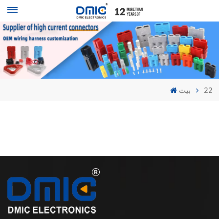
بيت
22