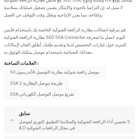
مع قابس بطارية الرافعة الشوكية SED 50A، يمكنك توقع أداء ومتانة وتنوع
لا مثيل له. إن التزامنا بالجودة والابتكار يضمن تشغيل عملياتك بسلاسة
وكفاءة، مما يعزز الإنتاجية ويقلل وقت التوقف عن العمل.
قم بترقية اتصالات بطارية الرافعة الشوكية الخاصة بك باستخدام قابس
بطارية الرافعة الشوكية SED 50A Connector اليوم. اتصل بنا لمعرفة
المزيد حول خيارات التخصيص لدينا وتقديم طلبك. أطلق العنان لإمكانات
معداتك الصناعية باستخدام موصل يمكنك الوثوق به.
العلامات الساخنة :
أندرسون 50A موصل رافعة شوكية بطارية التوصيل
50A 2 طريقة موصل البطارية
50A تفريغ موصل التوصيل الكهربائي
سابق
تحسين أداء الرافعة الشوكية والسلامة! التطبيق الثوري لموصل S
& D في مجال الرافعات الشوكية