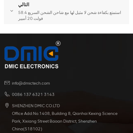
التالي
استمتع بكفاءة شحن لا مثيل لها مع شاحن الشحن السريع 58.4
فولت 20 أمبير
info@dmictech.com
0086 137 6321 3143
SHENZHEN DMIC CO.LTD
Office Add:No.1408, Building 8, Qianhai Kexing Science
Park, Xixiang Street Baoan District, Shenzhen
China(518102)