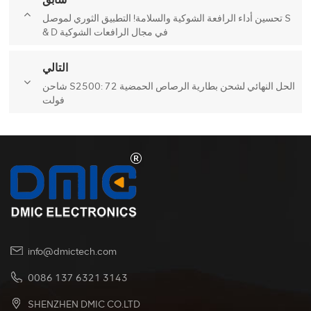
تحسين أداء الرافعة الشوكية والسلامة! التطبيق الثوري لموصل S
& D في مجال الرافعات الشوكية
التالي
شاحن S2500: الحل النهائي لشحن بطارية الرصاص الحمضية 72
فولت
info@dmictech.com
0086 137 6321 3143
SHENZHEN DMIC CO.LTD