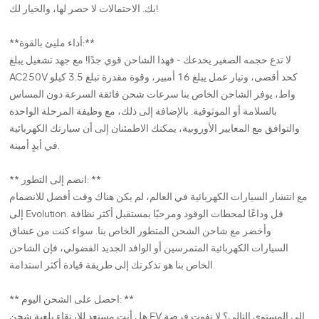
بك. الاحتمالات لا حصر لها، والخيار لك!
**أداء مليئ بالقوة:**
لا تدع حجمه الصغير يخدعك - فهذا الشاحن قوي جدًا! مع جهد تشغيل يبلغ
AC250V كحد أقصى، وتيار عمل يبلغ 16 أمبير، وقوة مقدرة تبلغ 3.5 كيلو
واط، يوفر الشاحن الخاص بنا سرعات شحن فائقة السرعة دون المساس
بالسلامة أو الموثوقية. بالإضافة إلى ذلك، مع وظيفة المرحلة الواحدة
والتوافق مع المعايير الأوروبية، يمكنك الاطمئنان إلى أن سيارتك الكهربائية
في أيدٍ أمينة.
** انضم إلى التطور: **
مع انتشار السيارات الكهربائية في العالم، لم يكن هناك وقت أفضل للانضمام
إلى Evolution. قل وداعًا لمحطات الوقود ومرحبًا بمستقبل أكثر نظافة
وأخضر مع شاحن الشحن المتطور الخاص بنا. سواء كنت من عشاق
السيارات الكهربائية المتمرسين أو الوافد الجديد الفضولي، فإن الشاحن
الخاص بنا هو تذكرتك إلى طريقة قيادة أكثر استدامة.
** احصل على الشحن اليوم: **
هل أنت مستعد للارتقاء بلعبة شحن EV إلى المستوى التالي؟ لا تفوت فرصة