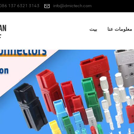
086 137 6321 3143
info@dmictech.com
معلومات عنا
بيت