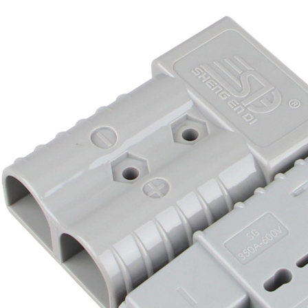
قم بتسريع رحلتك مع حامل الصمامات المثبت بمسامير للسيارات!
ارفع مستوى لعبة الطاقة الخاصة بك مع الطاقة الجديدة إلى الأسلاك الطرفية من النوع O 14AWG الأسلاك الحمراء والسوداء!