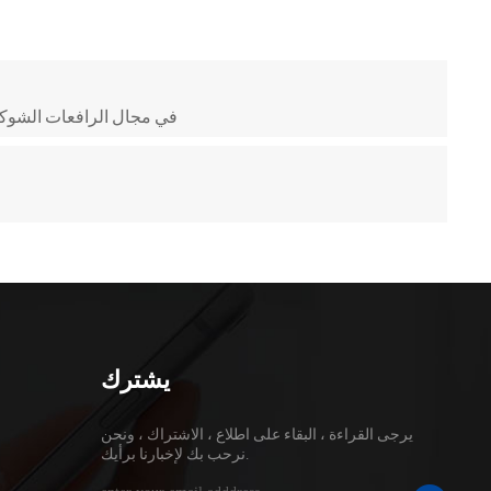
تحسين أداء الرافعة الشوكية والسلامة! التطبيق الثوري لموصل S & D في مجال الرافعات 
يشترك
يرجى القراءة ، البقاء على اطلاع ، الاشتراك ، ونحن
نرحب بك لإخبارنا برأيك.