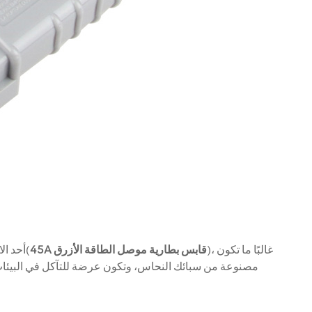
)، غالبًا ما تكون
45A قابس بطارية موصل الطاقة الأزرق
أحد الاهتمامات الأساسية في تصميم الموصل هو الحماية من التآكل. موصلات أندرسون(
مصنوعة من سبائك النحاس، وتكون عرضة للتآكل في البيئات