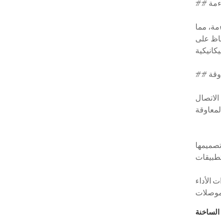
اءمة
مة، مما
حفاظ على
اوقة
الاتصال
تصميمها
 الأداء