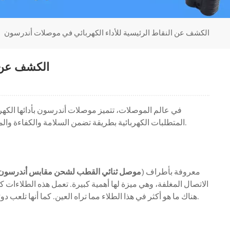
الكشف عن النقاط الرئيسية للأداء الكهربائي في موصلات أندرسون
الكشف عن ا
في عالم الموصلات، تتميز موصلات أندرسون بأدائها الكه
المتطلبات الكهربائية بطريقة تضمن السلامة والكفاءة والمتانة. دعونا نتعمق في الأسرار الكامنة وراء البراعة الكهربائية لموصلات أندرسون.
) معروفة بأطراف
50A موصل ثنائي القطب لشحن مقابس أندرسون
الاتصال المغلفة، وهي ميزة لها أهمية كبيرة. تعمل هذه الطلاءا
هناك ما هو أكثر في هذا الطلاء مما تراه العين. كما أنها تلعب دورًا حاسمًا في تثبيت مقاومة الموصلات، مما يساهم في أدائها الكهربائي الاستثنائي.