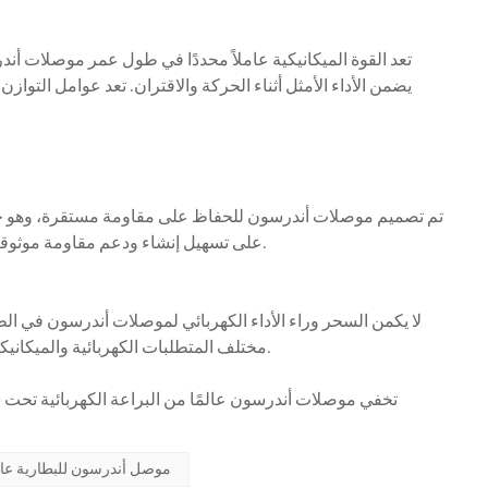
تعد القوة الميكانيكية عاملاً محددًا في طول عمر موصلات أند
يضمن الأداء الأمثل أثناء الحركة والاقتران. تعد عوامل التوازن
تم تصميم موصلات أندرسون للحفاظ على مقاومة مستقرة، وهو جان
على تسهيل إنشاء ودعم مقاومة موثوقة ومتسقة، مما يضمن تدفقًا مستقرًا للكهرباء مع الحد الأدنى من تقلبات المعاوقة.
لا يكمن السحر وراء الأداء الكهربائي لموصلات أندرسون في ال
مختلف المتطلبات الكهربائية والميكانيكية والبيئية، مما يضمن موصلاً قويًا ومستقرًا ومتينًا مثاليًا لمجموعة من التطبيقات.
تخفي موصلات أندرسون عالمًا من البراعة الكهربائية تحت 
350A موصل أندرسون للبطارية عالي