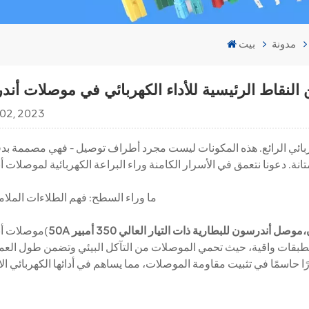
مدونة
بيت
لنقاط الرئيسية للأداء الكهربائي في موصلات أن
 02, 2023
ربائي الرائع. هذه المكونات ليست مجرد أطراف توصيل - فهي مصممة بدقة
## ما وراء السطح: فهم الطلاءات الملا
هل موصل طاقة السيارة الكهربائية عالي التيار 2 + 4 دبوس هو الحل الأمثل لاحتياجات طاقة EV الخاصة بك؟
،
موصل أندرسون للبطارية ذات التيار العالي 350 أمبير
موصلات أندرسون(
ت كطبقات واقية، حيث تحمي الموصلات من التآكل البيئي وتضمن طول العم
اكتشف قوة موصلات Amass XT60U XT60 XT60H-F / M الأصلية
تخصيص OEM الأسلاك تسخير اثنين حفرة ثلاجة سيارة شحن كابل!