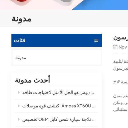
مدونة
درسون
فئات
Nov
مدونة
 لتلبية
أحدث مدونة
مسة
ر. ولكن