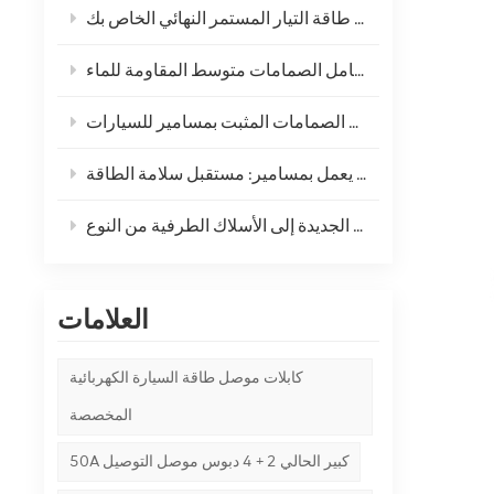
سلك تمديد قابس ولاعة السجائر عالي الطاقة المخصص للمصنع للثلاجة - حل طاقة التيار المستمر النهائي الخاص بك
ارفع مستوى سلامة سيارتك باستخدام حامل أسلاك حامل الصمامات متوسط المقاومة للماء
تقديم حامل فتيل التوصيل المسطح الكبير عالي التيار الذي يعمل بمسامير: مستقبل سلامة الطاقة
العلامات
كابلات موصل طاقة السيارة الكهربائية
المخصصة
50A كبير الحالي 2 + 4 دبوس موصل التوصيل