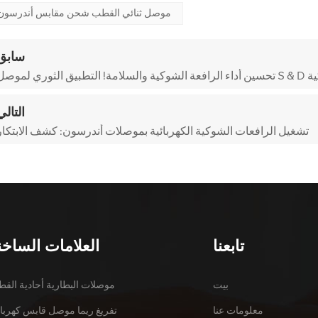
50A موصل ثنائي القطب شحن مقابس أندرسون
سابق
الشوكية
التالي
تشغيل الرافعات الشوكية الكهربائية بموصلات أندرسون: كشف الابتكار
تابعنا
العلامات الساخن
بيت
موصلات البطارية أحادية الق
معلومات عنا
تفريغ ريما موصل قابس كهربا