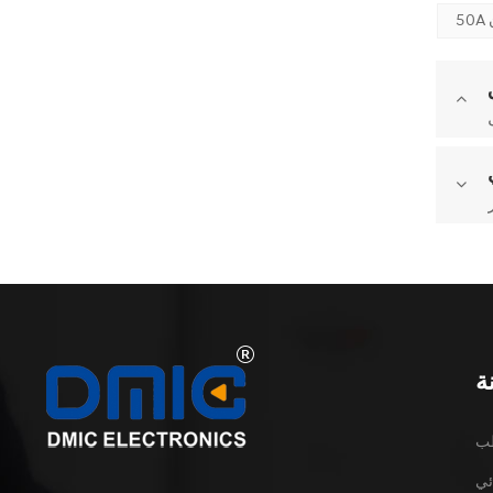
ة
طب
ئي