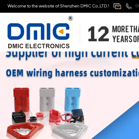
Welcome to the website of Shenzhen DMIC Co.,LTD.!
0