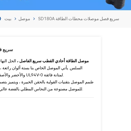
SD180A سريع فصل موصلات محطات الطاقة
موصل
بيت
SD180A 
SD180A 600V DC موصل الطاقة أحادي القطب سريع الفاصل ،
الحل النها
السلس. يأتي الموصل الخاص بنا بستة ألوان رائعة ، 
والأخضر والأصفر ، وكلها مصنوعة من مادة الكمبيوتر المصنفة UL94V-0 لمتانة فائقة.
صُمم الموصل بتقنيات القولبة بالحقن الخبيرة ، ويتميز بتصم
للموصل مصنوعة من النحاس المطلي بالفضة عالي الجودة ، مما يضمن الأداء الأمثل ونقل الطاقة.