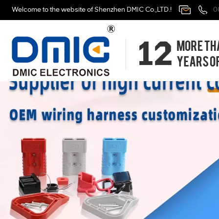
Welcome to the website of Shenzhen DMIC Co.,LTD.!
0