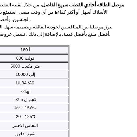
SD180A 600V DC موصل الطاقة أحادي القطب سريع الفاصل
، من خلال تقنية العق
الأسلاك أسهل أو أكثر كفاءة من أي وقت مضى. استمتع بتج
الجنسين. وأفضل جزء؟ يمكنك بسهولة تخصيص وتجميع أعمدة متعددة لتناسب أي حاجة للتطبيق.
يبرز موصلنا بين المنافسين لجودته الفائقة وتصميمه سهل ا
أفضل منتج بأفضل قيمة. بالإضافة إلى ذلك ، تشمل عروضنا مجموعات الأسلاك المخصصة مع الموصلات ودعم الخيارات المصممة خصيصًا.
180 أ
600 فولت
5000 متر مكعب
إلى 10000
UL94 V-0
≥2kgf
≥2.5 كجم ق
1/0 ~ 4AWG
-20 - 125
℃
النحاس الاحمر
تثقيب دقيق