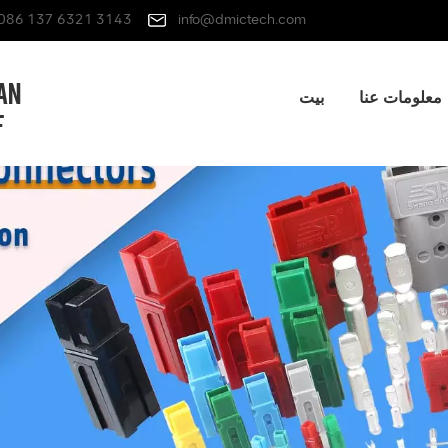
086 137 6321 3143
info@dmictech.com
معلومات عنا
بيت