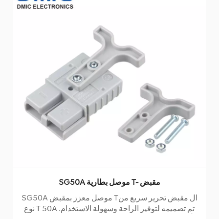
SG50A موصل بطارية T- مقبض
SG50A موصل معزز بمقبض Tال مقبض تحرير سريع من
نوع T 50A تم تصميمه لتوفير الراحة وسهولة الاستخدام.