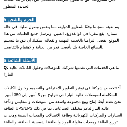
الجديدة المتطور.
5.الحزم والشحن:
يتم تعبئة منتجاتنا وفقًا للمعايير الدولية، مما يضمن وصول طلبك في حالة
ممتازة. يقع مقرنا في قوانغدونغ، الصين، ونرسل جميع الطلبات من هذا
الموقع. بفضل التزامنا بالخدمة المهنية والفعالة، يمكنك أن تثق بنا لتسليم
البضائع الخاصة بك بأقصى قدر من العناية والاهتمام بالتفاصيل.
6.الأسئلة الشائعة:
ما هي الخدمات التي تقدمها شركتك للموصلات وحلول الكابلات عالية
Q:
التيار؟
أ:
تتخصص شركتنا في توفير التطوير الاحترافي والتصميم وحلول الكابلات
المتكاملة للموصلات عالية التيار التي تتراوح من 5 أمبير إلى 350 أمبير.
نحن نقدم أيضًا إنتاج وبيع مجموعة واسعة من الموصلات والمقابس ومآخذ
الطاقة UPS/EPS عالية التيار لدعم مختلف الصناعات، بما في ذلك
السيارات والمركبات الكهربائية وطاقة الاتصالات والمعدات الطبية ومعدات
توزيع الطاقة ومعدات مناولة المواد والطاقة الشمسية. الطاقة، والطاقة