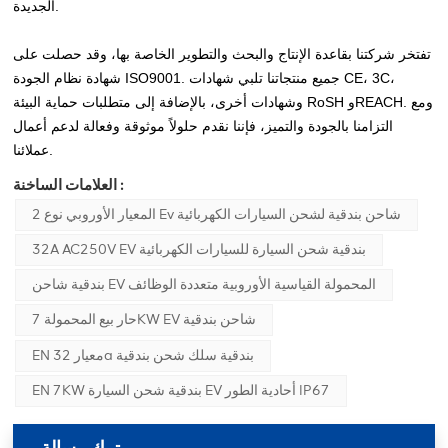
الجديدة.
تفتخر شركتنا بقاعدة الإنتاج والبحث والتطوير الخاصة بها، وقد حصلت على
شهادة نظام الجودة ISO9001. جميع منتجاتنا تلبي شهادات CE، 3C،
وشهادات أخرى، بالإضافة إلى متطلبات حماية البيئة RoSH وREACH. ومع
التزامنا بالجودة والتميز، فإننا نقدم حلولاً موثوقة وفعالة لدعم أعمال
عملائنا.
العلامات الساخنة :
المعيار الأوروبي نوع 2 Ev شاحن بندقية لشحن السيارات الكهربائية
32A AC250V EV بندقية شحن السيارة للسيارات الكهربائية
بندقية شاحن EV المحمولة القياسية الأوروبية متعددة الوظائف
حار بيع المحمولة 7KW EV شاحن بندقية
EN معيار 32a بندقية سلك شحن بندقية
EN 7KW بندقية شحن السيارة EV أحادية الطور IP67
ترك رسالة