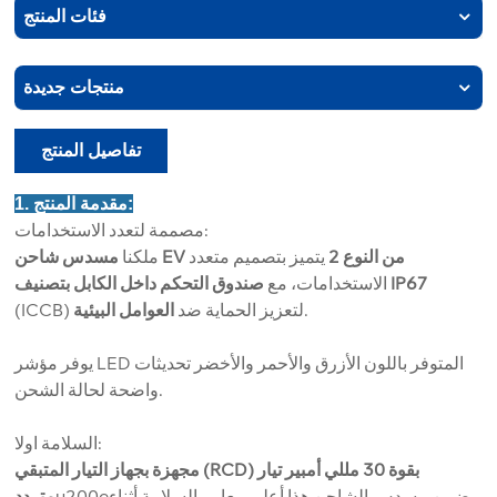
فئات المنتج
منتجات جديدة
تفاصيل المنتج
1. مقدمة المنتج:
مصممة لتعدد الاستخدامات:
مسدس شاحن EV من النوع 2
يتميز بتصميم متعدد
ملكنا
صندوق التحكم داخل الكابل بتصنيف IP67
الاستخدامات، مع
.
(ICCB) لتعزيز الحماية ضد
العوامل البيئية
يوفر مؤشر LED المتوفر باللون الأزرق والأحمر والأخضر تحديثات
واضحة لحالة الشحن.
السلامة اولا:
مجهزة بجهاز التيار المتبقي (RCD) بقوة 30 مللي أمبير تيار
u200eيضمن مسدس الشاحن هذا أعلى معايير السلامة أثناء
متردد