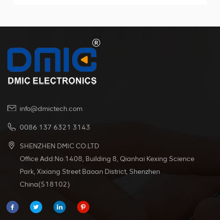
يأتي بمقبض واحد ، ومسمارين ، وصامولتين ، وكلها مثبتة
على الغلاف المطاطي للقابس. تم تصنيع المقبض باستخدام
تقنية القولبة بالحقن ، مما يضمن المتانة والموثوقية. تم
تصنيف هذا المنتج كحد أقصى للتيار 50 أمبير والجهد 600
فولت. يمكنها تحمل مجموعة كبيرة من درجات حرارة
التشغيل ، من -20 درجة مئوية إلى + 125 درجة مئوية ، مما
يجعلها مناسبة لبيئات مختلفة.
info@dmictech.com
0086 137 6321 3143
SHENZHEN DMIC CO.LTD
Office Add:No.1408, Building 8, Qianhai Kexing Science
Park, Xixiang Street Baoan District, Shenzhen
China(518102)