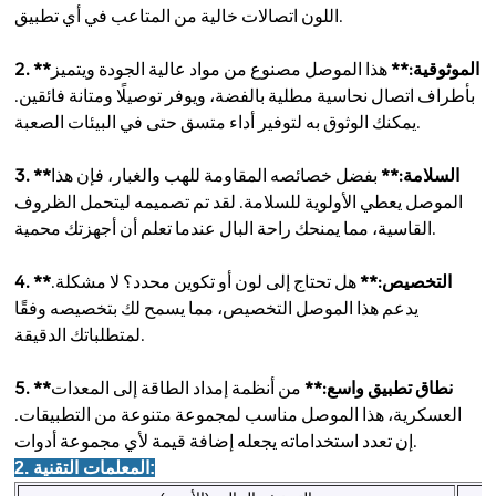
اللون اتصالات خالية من المتاعب في أي تطبيق.
2. **الموثوقية:**
هذا الموصل مصنوع من مواد عالية الجودة ويتميز
بأطراف اتصال نحاسية مطلية بالفضة، ويوفر توصيلًا ومتانة فائقين.
يمكنك الوثوق به لتوفير أداء متسق حتى في البيئات الصعبة.
3. **السلامة:**
بفضل خصائصه المقاومة للهب والغبار، فإن هذا
الموصل يعطي الأولوية للسلامة. لقد تم تصميمه ليتحمل الظروف
القاسية، مما يمنحك راحة البال عندما تعلم أن أجهزتك محمية.
4. **التخصيص:**
هل تحتاج إلى لون أو تكوين محدد؟ لا مشكلة.
يدعم هذا الموصل التخصيص، مما يسمح لك بتخصيصه وفقًا
لمتطلباتك الدقيقة.
5. **نطاق تطبيق واسع:**
من أنظمة إمداد الطاقة إلى المعدات
العسكرية، هذا الموصل مناسب لمجموعة متنوعة من التطبيقات.
إن تعدد استخداماته يجعله إضافة قيمة لأي مجموعة أدوات.
2. المعلمات التقنية: