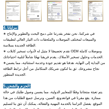
4. مزايانا:
∗ في شركتنا، نحن نفخر بقدرتنا على دمج البحث والتطوير والإنتاج
والمبيعات لمختلف الموصلات والملحقات ذات التيار العالي لتطبيقات
الطاقة الجديدة بسلاسة.
∗ نقدم تخصيصًا لا مثيل له لأدوات تسخير كابلات OEM وموصلات كاملة
الخدمات وحلول تسخير الأسلاك، يقدم فريقنا نهجًا شاملاً لتلبية احتياجاتك.
∗من البداية إلى النهاية، هدفنا هو تقديم جودة وخدمة استثنائية، مما يضمن
نجاح مشروعك. ثق بنا لنكون شريكك المتكامل من أجل ترابط الطاقة
الجديدة المتطور.
5.الحزم والشحن:
يتم تعبئة منتجاتنا وفقًا للمعايير الدولية، مما يضمن وصول طلبك في حالة
ممتازة. يقع مقرنا في قوانغدونغ، الصين، ونرسل جميع الطلبات من هذا
الموقع. بفضل التزامنا بالخدمة المهنية والفعالة، يمكنك أن تثق بنا لتسليم