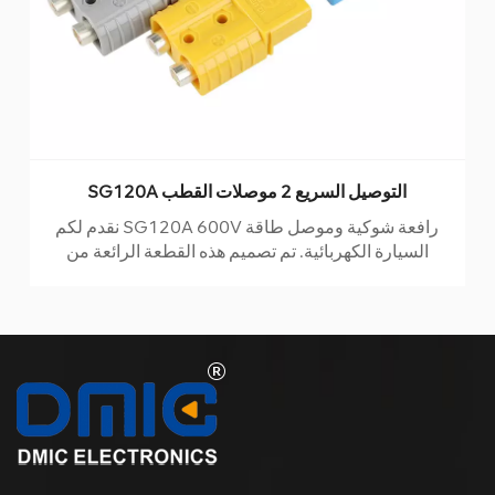
SG120A التوصيل السريع 2 موصلات القطب
نقدم لكم SG120A 600V رافعة شوكية وموصل طاقة
السيارة الكهربائية. تم تصميم هذه القطعة الرائعة من
التكنولوجيا لتطبيقات التيار المتردد والتيار المستمر وتتميز
بنظام قفل أنيق مرمز بالألوان للاتصال السلس. تم تصنيع
هذا الموصل من البلاستيك المصنف UL94V-0 والتلامس
المطلي بالنحاس عالي التردد ، وهو مصمم ليدوم ويمكنه
تحمل أقسى الظروف.