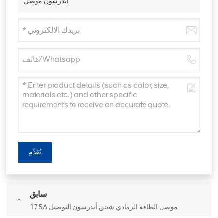
أندرسون موصل
يُقدِّم
سابق
175A موصل الطاقة الرمادي شحن أندرسون التوصيل