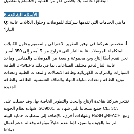
البضائع الخاصة بك بأقصى قدر من العناية والاهتمام بالتفاصيل.
6.الأسئلة الشائعة:
ما هي الخدمات التي تقدمها شركتك للموصلات وحلول الكابلات عالية
Q:
التيار؟
أ:
تتخصص شركتنا في توفير التطوير الاحترافي والتصميم وحلول الكابلات
المتكاملة للموصلات عالية التيار التي تتراوح من 5 أمبير إلى 350 أمبير.
نحن نقدم أيضًا إنتاج وبيع مجموعة واسعة من الموصلات والمقابس ومآخذ
الطاقة UPS/EPS عالية التيار لدعم مختلف الصناعات، بما في ذلك
السيارات والمركبات الكهربائية وطاقة الاتصالات والمعدات الطبية ومعدات
توزيع الطاقة ومعدات مناولة المواد والطاقة الشمسية. الطاقة، والطاقة
الجديدة.
تفتخر شركتنا بقاعدة الإنتاج والبحث والتطوير الخاصة بها، وقد حصلت على
شهادة نظام الجودة ISO9001. جميع منتجاتنا تلبي شهادات CE، 3C،
وشهادات أخرى، بالإضافة إلى متطلبات حماية البيئة RoSH وREACH. ومع
التزامنا بالجودة والتميز، فإننا نقدم حلولاً موثوقة وفعالة لدعم أعمال
عملائنا.