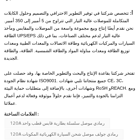
أ:
تتخصص شركتنا في توفير التطوير الاحترافي والتصميم وحلول الكابلات
المتكاملة للموصلات عالية التيار التي تتراوح من 5 أمبير إلى 350 أمبير.
نحن نقدم أيضًا إنتاج وبيع مجموعة واسعة من الموصلات والمقابس ومآخذ
الطاقة UPS/EPS عالية التيار لدعم مختلف الصناعات، بما في ذلك
السيارات والمركبات الكهربائية وطاقة الاتصالات والمعدات الطبية ومعدات
توزيع الطاقة ومعدات مناولة المواد والطاقة الشمسية. الطاقة، والطاقة
الجديدة.
تفتخر شركتنا بقاعدة الإنتاج والبحث والتطوير الخاصة بها، وقد حصلت على
شهادة نظام الجودة ISO9001. جميع منتجاتنا تلبي شهادات CE، 3C،
وشهادات أخرى، بالإضافة إلى متطلبات حماية البيئة RoSH وREACH. ومع
التزامنا بالجودة والتميز، فإننا نقدم حلولاً موثوقة وفعالة لدعم أعمال
عملائنا.
العلامات الساخنة :
120A رمادي موصل سلسلة بطارية قابس قطب واحد
120A رمادي جولف موصل شحن السيارة الكهربائية المكونات