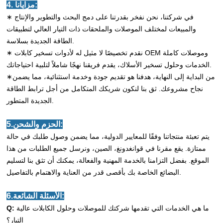
4. مزايانا:
∗ في شركتنا، نحن نفخر بقدرتنا على دمج البحث والتطوير والإنتاج
والمبيعات لمختلف الموصلات والملحقات ذات التيار العالي لتطبيقات
الطاقة الجديدة بسلاسة.
∗ نقدم تخصيصًا لا مثيل له لأدوات تسخير كابلات OEM وموصلات كاملة
الخدمات وحلول تسخير الأسلاك، يقدم فريقنا نهجًا شاملاً لتلبية احتياجاتك.
∗من البداية إلى النهاية، هدفنا هو تقديم جودة وخدمة استثنائية، مما يضمن
نجاح مشروعك. ثق بنا لنكون شريكك المتكامل من أجل ترابط الطاقة
الجديدة المتطور.
5.الحزم والشحن:
يتم تعبئة منتجاتنا وفقًا للمعايير الدولية، مما يضمن وصول طلبك في حالة
ممتازة. يقع مقرنا في قوانغدونغ، الصين، ونرسل جميع الطلبات من هذا
الموقع. بفضل التزامنا بالخدمة المهنية والفعالة، يمكنك أن تثق بنا لتسليم
البضائع الخاصة بك بأقصى قدر من العناية والاهتمام بالتفاصيل.
6.الأسئلة الشائعة:
ما هي الخدمات التي تقدمها شركتك للموصلات وحلول الكابلات عالية
Q:
التيار؟