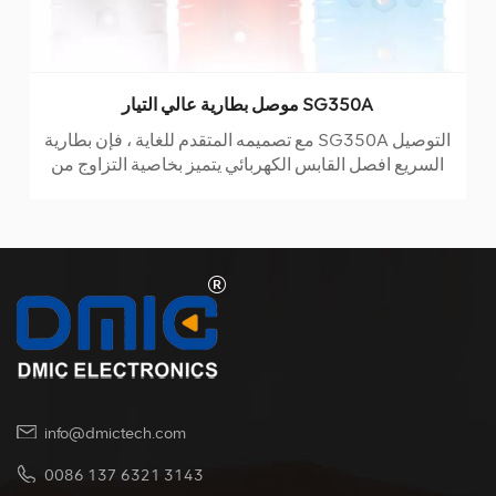
موصلات كبل بطارية الرافعة الشوكية SE40A
نقدم لكم موصل بطارية ليثيوم SE40A 600 فولت - الحل
الأمثل للاتصال السلس بين البطاريات دون الحاجة إلى
التمييز بين الموصلات الذكور والإناث أو الترميز اللوني.
مصنوع من مادة الكمبيوتر عالية الجودة ويتم حقنها بمقاومة
اللهب بدرجة V0 ، يضمن هذا الموصل أقصى درجات الأمان
والموثوقية لجميع المستخدمين.
info@dmictech.com
0086 137 6321 3143