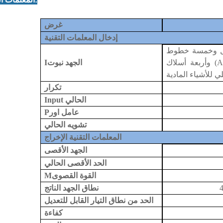
غرض
إدخال المعلمات التقنية
طوط (AB C N PE) / ثلاث مراحل
الجهد نبوت
I
AB C
تكرار
nput الحالي
I
عامل اور
P
تشويه الحالي
المعلمات التقنية الإخراج
الجهد الأقصى
الحد الأقصى الحالي
القوة القصوى
M
نطاق الجهد الناتج
الحد من نطاق التيار القابل للتعديل
كفاءة