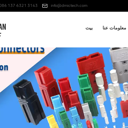
086 137 6321 3143
info@dmictech.com
معلومات عنا
بيت