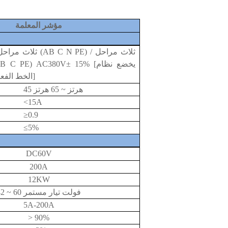
مؤشر المعلمة
ثلاث مراحل وخمسة خ
15% [يخضع نظام
±
وأربعة أسلاك ( PE) AC380V
الخط الفعلي للأشياء المادية]
45 هرتز ~ 65 هرتز
<
15
A
≥
0.9
≤
5
%
DC
60
V
200
A
12
K
W
42 ~ 60 فولت تيار مستمر
5A-200A
> 90%