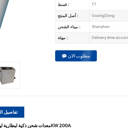
TT
قسط :
GuangDong
أصل المنتج :
Shenzhen
ميناء الشحن :
Delivery time accor
مهلة :
مطلوب الان
تفاصيل ال
معدات شحن ذكية لبطارية ليثيوم 12KW 200A