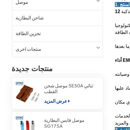
موصل
شاحن البطارية
نولوجيا
تخزين الطاقة
منتجات اخرى
منتجات جديدة
موصل شحن SE50A ثنائي
القطب
عرض المزيد
الخدمات
موصل قابس البطارية
SG175A