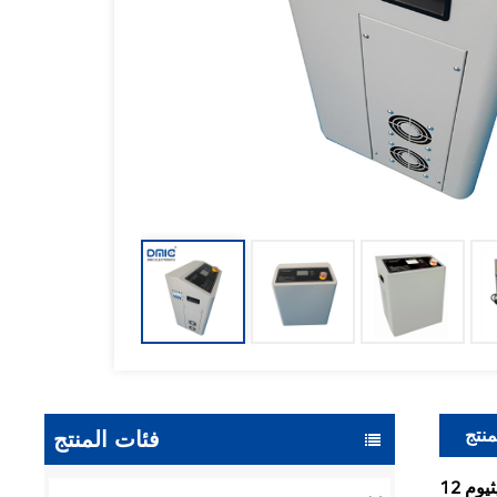
منتج
فئات المنتج