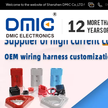
Welcome to the website of Shenzhen DMIC Co.,LTD.!
0