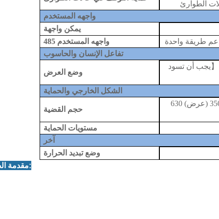
ات الطوارئ
واجهه المستخدم
يمكن واجهة
واجهه المستخدم
485
تفاعل الإنسان والحاسوب
【
يجب أن تسود
وضع العرض
الشكل الخارجي والحماية
الحجم الخارجي (المضيف) 540 (طول) 350 (عرض) 630
حجم القضية
مستويات الحماية
آخر
وضع تبديد الحرارة
3. مقدمة الصورة: