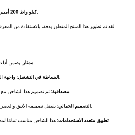
يمثل تقدمًا ثوريًا في عالم أجهزة الشحن الذكية.
12 كيلو واط 200 أمبير
لقد تم تطوير هذا المنتج المتطور بدقة، بالاستفادة من المعر
: يضمن أداء التوافق الكهرومغناطيسي الفائق التشغيل السلس في بيئات مختلفة.
أداء EMC ممتاز
: واجهة المنتج سهلة الاستخدام وعناصر التحكم البديهية تجعل من السهل تشغيله وصيانته.
البساطة في التشغيل
: تم تصميم هذا الشاحن مع وضع الموثوقية في الاعتبار، ويوفر أداءً ثابتًا وإمدادات طاقة يمكن الاعتماد عليها.
مصداقية
: بفضل تصميمه الأنيق والعصري، لا يعمل هذا الشاحن بشكل استثنائي فحسب، بل يبدو رائعًا أيضًا في أي مكان.
التصميم الجمالي
تطبيق متعدد الاستخدامات
: هذا الشاحن مناسب تمامًا لم