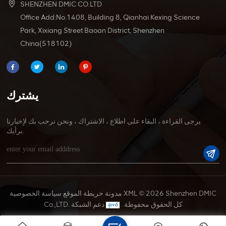
SHENZHEN DMIC CO.LTD
Office Add:No.1408, Building 8, Qianhai Kexing Science
Park, Xixiang Street Baoan District, Shenzhen
China(518102)
يشترك
يرجى القراءة ، البقاء على اطلاع ، الاشتراك ، ونحن نرحب بك لإخبارنا
برأيك.
© 2026 Shenzhen DMIC
XML
مدونة
خريطة الموقع
سياسة الخصوصية
Co.,LTD. كل الحقوق محفوظة .
دعم الشبكة