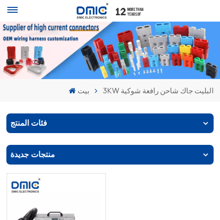
3KW البليت جاك شاحن رافعة شوكية
بيت
فئات المنتج
منتجات جديدة