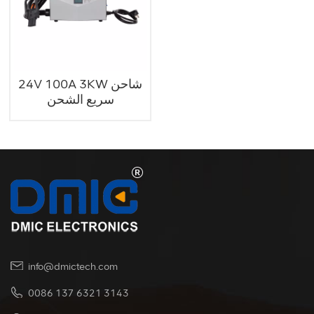
24V 100A 3KW شاحن
سريع الشحن
info@dmictech.com
0086 137 6321 3143