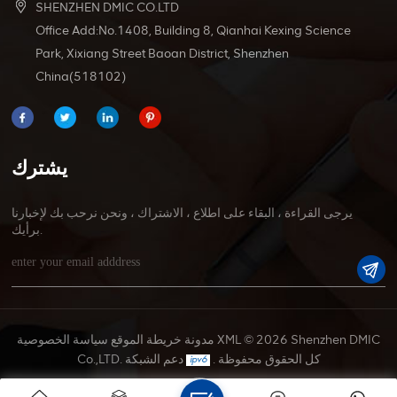
SHENZHEN DMIC CO.LTD
Office Add:No.1408, Building 8, Qianhai Kexing Science
Park, Xixiang Street Baoan District, Shenzhen
China(518102)
يشترك
يرجى القراءة ، البقاء على اطلاع ، الاشتراك ، ونحن نرحب بك لإخبارنا
برأيك.
© 2026 Shenzhen DMIC
XML
مدونة
خريطة الموقع
سياسة الخصوصية
Co.,LTD. كل الحقوق محفوظة .
دعم الشبكة