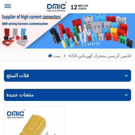
45A قابس كرسي متحرك كهربائي
بيت
فئات المنتج
منتجات جديدة