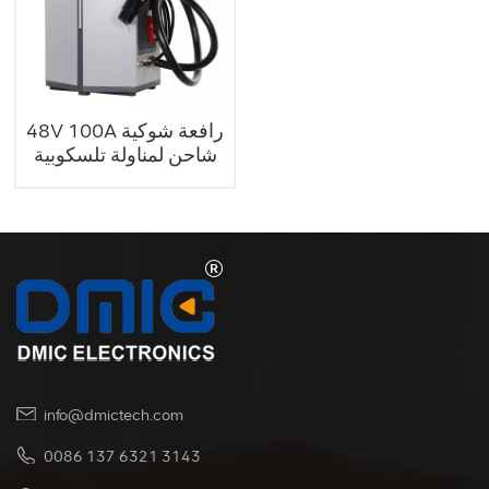
48V 100A رافعة شوكية
شاحن لمناولة تلسكوبية
info@dmictech.com
0086 137 6321 3143