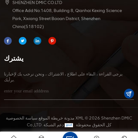
SHENZHEN DMIC CO.LTD
Office Add:No.1408, Building 8, Qianhai Kexing Science
Park, Xixiang Street Baoan District, Shenzhen
China(518102)
يشترك
يرجى القراءة ، البقاء على اطلاع ، الاشتراك ، ونحن نرحب بك لإخبارنا
برأيك.
© 2026 Shenzhen DMIC
XML
مدونة
خريطة الموقع
سياسة الخصوصية
Co.,LTD. كل الحقوق محفوظة .
دعم الشبكة