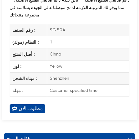
**دعم صانعي القطع الأصلية:** نحن نقدم دعم صانعي القطع الأصلية،
مما يوفر لك المرونة اللازمة لدمج موصلنا عالي الجودة بسلاسة في
مجموعة منتجاتك.
SG 50A
رقم الصنف :
1
النظام (موك) :
China
أصل المنتج :
Yellow
لون :
Shenzhen
ميناء الشحن :
Customer specified time
مهلة :
مطلوب الان
فئات المنتج