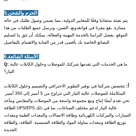
5.الحزم والشحن:
يتم تعبئة منتجاتنا وفقًا للمعايير الدولية، مما يضمن وصول طلبك في حالة
ممتازة. يقع مقرنا في قوانغدونغ، الصين، ونرسل جميع الطلبات من هذا
الموقع. بفضل التزامنا بالخدمة المهنية والفعالة، يمكنك أن تثق بنا لتسليم
البضائع الخاصة بك بأقصى قدر من العناية والاهتمام بالتفاصيل.
6.الأسئلة الشائعة:
ما هي الخدمات التي تقدمها شركتك للموصلات وحلول الكابلات عالية
Q:
التيار؟
أ:
تتخصص شركتنا في توفير التطوير الاحترافي والتصميم وحلول الكابلات
المتكاملة للموصلات عالية التيار التي تتراوح من 5 أمبير إلى 350 أمبير.
نحن نقدم أيضًا إنتاج وبيع مجموعة واسعة من الموصلات والمقابس ومآخذ
الطاقة UPS/EPS عالية التيار لدعم مختلف الصناعات، بما في ذلك
السيارات والمركبات الكهربائية وطاقة الاتصالات والمعدات الطبية ومعدات
توزيع الطاقة ومعدات مناولة المواد والطاقة الشمسية. الطاقة، والطاقة
الجديدة.