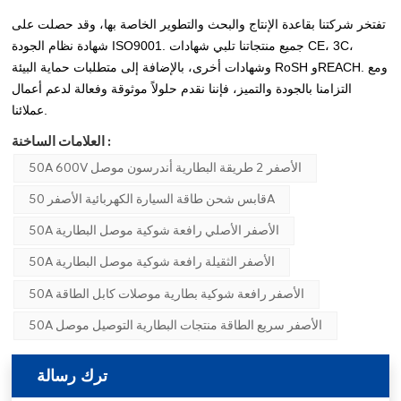
تفتخر شركتنا بقاعدة الإنتاج والبحث والتطوير الخاصة بها، وقد حصلت على
شهادة نظام الجودة ISO9001. جميع منتجاتنا تلبي شهادات CE، 3C،
وشهادات أخرى، بالإضافة إلى متطلبات حماية البيئة RoSH وREACH. ومع
التزامنا بالجودة والتميز، فإننا نقدم حلولاً موثوقة وفعالة لدعم أعمال
عملائنا.
العلامات الساخنة :
50A 600V الأصفر 2 طريقة البطارية أندرسون موصل
قابس شحن طاقة السيارة الكهربائية الأصفر 50A
50A الأصفر الأصلي رافعة شوكية موصل البطارية
50A الأصفر الثقيلة رافعة شوكية موصل البطارية
50A الأصفر رافعة شوكية بطارية موصلات كابل الطاقة
50A الأصفر سريع الطاقة منتجات البطارية التوصيل موصل
ترك رسالة