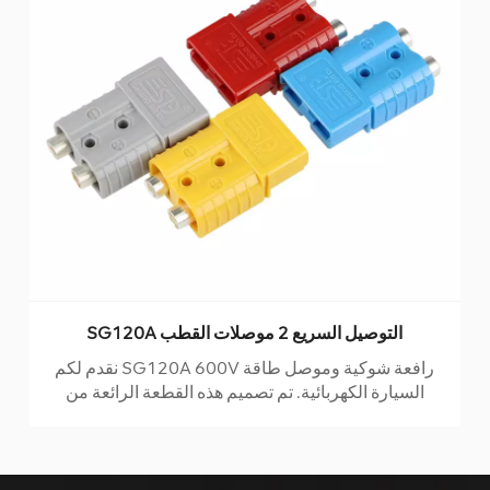
موصل قابس البطارية SG175A
نقدم لكم أحدث منتجاتنا ، موصل قابس بطارية الطاقة
السريع SG175A - الحل النهائي لجميع احتياجاتك من
الطاقة.نظرًا لتميزه بأطراف نحاسية مطلية بالفضة عالية
الجودة ، يوفر موصلنا موصلية استثنائية حتى في ظروف
التيار العالي. مع مجموعة واسعة من المواصفات الطرفية ،
فهي متوافقة مع أقطار الأسلاك المختلفة ، مما يجعلها