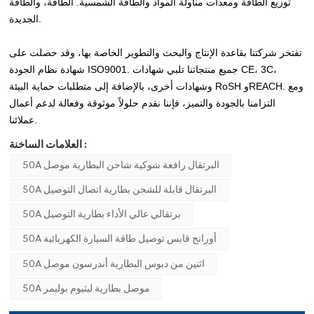
توزيع الطاقة ومعدات مناولة المواد والطاقة الشمسية. الطاقة، والطاقة
الجديدة.
تفتخر شركتنا بقاعدة الإنتاج والبحث والتطوير الخاصة بها، وقد حصلت على
شهادة نظام الجودة ISO9001. جميع منتجاتنا تلبي شهادات CE، 3C،
وشهادات أخرى، بالإضافة إلى متطلبات حماية البيئة RoSH وREACH. ومع
التزامنا بالجودة والتميز، فإننا نقدم حلولاً موثوقة وفعالة لدعم أعمال
عملائنا.
العلامات الساخنة :
50A البرتقال رافعة شوكية شاحن البطارية موصل
50A البرتقال قابلة للشحن بطارية اتصال التوصيل
50A برتقالي عالي الأداء بطارية التوصيل
50A أورانج قابس توصيل طاقة السيارة الكهربائية
50A اثنين من دبوس البطارية أندرسون موصل
50A موصل بطارية ليثيوم بوليمر