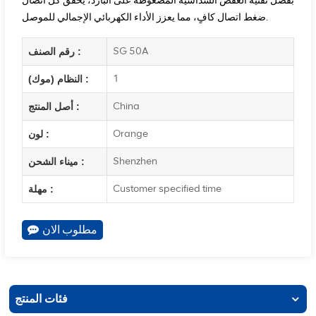
بفضل تقنية العقص السداسية المضغوطة على البارد، يحقق كل اتصال
ضغط اتصال كافٍ، مما يعزز الأداء الكهربائي الإجمالي للموصل.
SG 50A
رقم الصنف :
1
النظام (موك) :
China
أصل المنتج :
Orange
لون :
Shenzhen
ميناء الشحن :
Customer specified time
مهلة :
مطلوب الان
فئات المنتج