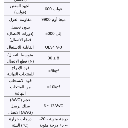
الجهد المقنن
600 فولت
(فولت)
9900 ميجا أوم
مقاومة العزل
بدون تحميل
إلى 5000
(دورات الاتصال/
قطع الاتصال)
UL94 V-0
القابلية للاشتعال
متوسط. اتصال/
90 ± 8
قطع الاتصال (N)
قوة الإدراج
≥9kgf
للمنتجات النهائية
قوة الانسحاب
≥10kgf
من المنتجات
النهائية
(AWG) حجم
6 ~ 12AWG
سلك برميل
الاتصال (AWG)
-20 درجة مئوية -
درجات حرارة
-- 75 درجة مئوية
البيئة (°C)