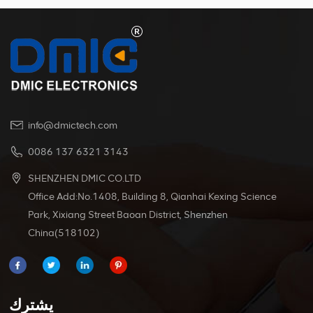
مع مجموعة واسعة من المواصفات الطرفية ،
ع أقطار الأسلاك المختلفة ، مما يجعلها
المطلي بالنحاس عال
تحمل أقسى الظروف.
info@dmictech.com
0086 137 6321 3143
SHENZHEN DMIC CO.LTD
Office Add:No.1408, Building 8, Qianhai Kexing Science
Park, Xixiang Street Baoan District, Shenzhen
China(518102)
يشترك