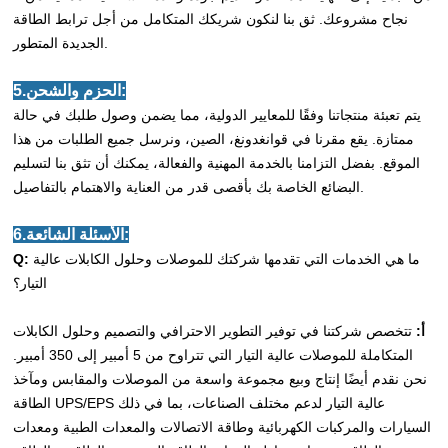
نجاح مشروعك. ثق بنا لنكون شريكك المتكامل من أجل ترابط الطاقة
الجديدة المتطور.
5.الحزم والشحن:
يتم تعبئة منتجاتنا وفقًا للمعايير الدولية، مما يضمن وصول طلبك في حالة
ممتازة. يقع مقرنا في قوانغدونغ، الصين، ونرسل جميع الطلبات من هذا
الموقع. بفضل التزامنا بالخدمة المهنية والفعالة، يمكنك أن تثق بنا لتسليم
البضائع الخاصة بك بأقصى قدر من العناية والاهتمام بالتفاصيل.
6.الأسئلة الشائعة:
ما هي الخدمات التي تقدمها شركتك للموصلات وحلول الكابلات عالية
Q:
التيار؟
أ:
تتخصص شركتنا في توفير التطوير الاحترافي والتصميم وحلول الكابلات
المتكاملة للموصلات عالية التيار التي تتراوح من 5 أمبير إلى 350 أمبير.
نحن نقدم أيضًا إنتاج وبيع مجموعة واسعة من الموصلات والمقابس ومآخذ
الطاقة UPS/EPS عالية التيار لدعم مختلف الصناعات، بما في ذلك
السيارات والمركبات الكهربائية وطاقة الاتصالات والمعدات الطبية ومعدات