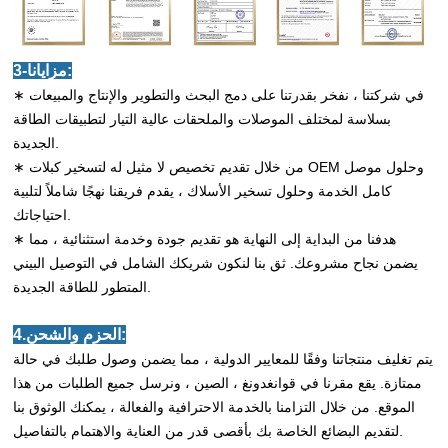
3-مزايانا:
∗ في شركتنا ، نفخر بقدرتنا على دمج البحث والتطوير والإنتاج والمبيعات
بسلاسة لمختلف الموصلات والملحقات عالية التيار لتطبيقات الطاقة
الجديدة.
∗ من خلال تقديم تخصيص لا مثيل له لتسخير كبلات OEM وحلول موصل
كامل الخدمة وحلول تسخير الأسلاك ، يقدم فريقنا نهجًا شاملاً لتلبية
احتياجاتك.
∗ هدفنا من البداية إلى النهاية هو تقديم جودة وخدمة استثنائية ، مما
يضمن نجاح مشروعك. ثق بنا لنكون شريكك الشامل في التوصيل البيني
المتطور للطاقة الجديدة.
4.الحزم والشحن:
يتم تغليف منتجاتنا وفقًا للمعايير الدولية ، مما يضمن وصول طلبك في حالة
ممتازة. يقع مقرنا في قوانغدونغ ، الصين ، ونرسل جميع الطلبات من هذا
الموقع. من خلال التزامنا بالخدمة الاحترافية والفعالة ، يمكنك الوثوق بنا
لتقديم البضائع الخاصة بك بأقصى قدر من العناية والاهتمام بالتفاصيل.