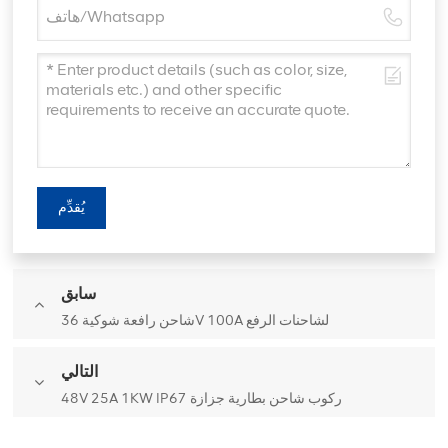
يُقدِّم
سابق
شاحن رافعة شوكية 36V 100A لشاحنات الرفع
التالي
48V 25A 1KW IP67 ركوب شاحن بطارية جزازة