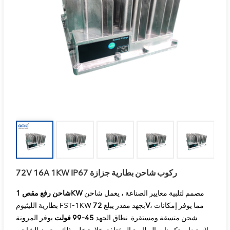
72V 16A 1KW IP67 ركوب شاحن بطارية جزازة
مصمم لتلبية معايير الصناعة ، يعمل شاحن
شاحن رفع مقص 1KW
، مما يوفر إمكانات
V
بطارية الليثيوم FST-1KW بجهد مقدر يبلغ
72
شحن متسقة ومستقرة. نطاق الجهد
45-99 فولت
يوفر المرونة