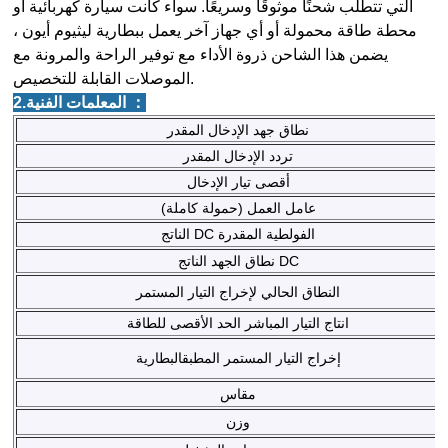
التي تتطلب شحنًا موثوقًا وسريعًا. سواء كانت سيارة كهربائية أو
محطة طاقة محمولة أو أي جهاز آخر يعمل ببطارية ليثيوم أيون ،
يضمن هذا الشاحن ذروة الأداء مع توفير الراحة والمرونة مع
الموصلات القابلة للتخصيص.
2.المعلمات الفنية ：
نطاق جهد الإدخال المقدر
تردد الإدخال المقدر
أقصى تيار الإدخال
عامل العمل (حمولة كاملة)
الناتج DC الفولطية المقدرة
نطاق الجهد الناتج DC
النطاق الحالي لإخراج التيار المستمر
انتاج التيار المباشر الحد الأقصى للطاقة
إخراج التيار المستمر المطبقالبطارية
مقاس
وزن