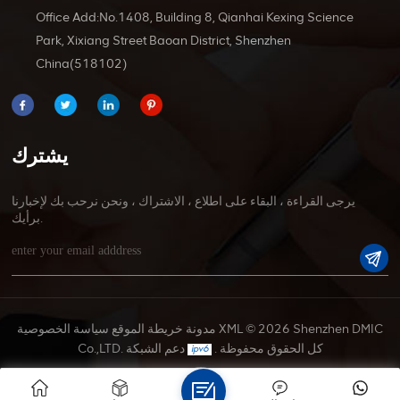
Office Add:No.1408, Building 8, Qianhai Kexing Science
Park, Xixiang Street Baoan District, Shenzhen
China(518102)
يشترك
يرجى القراءة ، البقاء على اطلاع ، الاشتراك ، ونحن نرحب بك لإخبارنا
برأيك.
© 2026 Shenzhen DMIC
XML
مدونة
خريطة الموقع
سياسة الخصوصية
Co.,LTD. كل الحقوق محفوظة .
دعم الشبكة