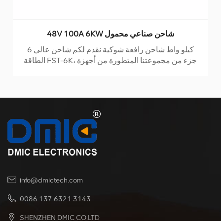
48V 100A 6KW شاحن صناعي محمول
6 كيلو واط شاحن رافعة شوكية نقدم لكم شاحن عالي
الطاقة FST-6K، جزء من مجموعتنا المتطورة من أجهزة
الشحن عالية التردد. باستخدام طوبولوجيا LLC المتقدمة ،
يتميز هذا الشاحن المحمول بالحجم الصغير وكفاءة التحويل
العالية ، مما يجعله الخيار المثالي لأي تطبيق شحن.
info@dmictech.com
0086 137 6321 3143
SHENZHEN DMIC CO.LTD