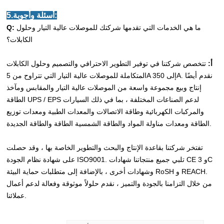
5.أسئلة وأجوبة:
ما هي الخدمات التي تقدمها شركتك للموصلات عالية التيار وحلول
Q:
الكابلات؟
أ:
تتخصص شركتنا في توفير التطوير الاحترافي والتصميم وحلول الكابلات
المتكاملة للموصلات عالية التيار التي تتراوح من 5A إلى 350A. نقدم أيضًا
إنتاج وبيع مجموعة واسعة من الموصلات عالية التيار والمقابس ومآخذ
الطاقة UPS / EPS لدعم الصناعات المختلفة ، بما في ذلك السيارات
والمركبات الكهربائية وطاقة الاتصالات والمعدات الطبية ومعدات توزيع
الطاقة ومعدات مناولة المواد والطاقة الشمسية الطاقة والطاقة الجديدة.
تفتخر شركتنا بقاعدة الإنتاج والبحث والتطوير الخاصة بها ، وقد حصلت
على شهادة نظام الجودة ISO9001. تلبي جميع منتجاتنا شهادات CE و 3C
وشهادات أخرى ، بالإضافة إلى متطلبات حماية البيئة RoSH و REACH.
من خلال التزامنا بالجودة والتميز ، نقدم حلولاً موثوقة وفعالة لدعم أعمال
عملائنا.