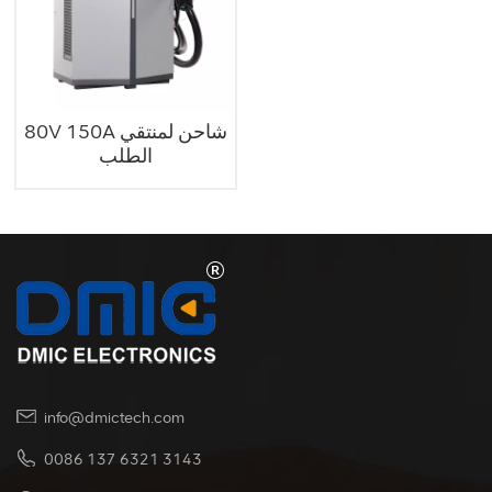
80V 150A شاحن لمنتقي
الطلب
info@dmictech.com
0086 137 6321 3143