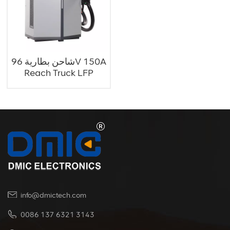
شاحن بطارية 96V 150A
Reach Truck LFP
info@dmictech.com
0086 137 6321 3143