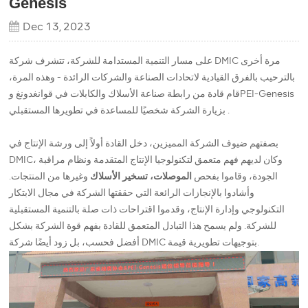
Genesis
Dec 13, 2023
على مسار التنمية المستدامة للشركة، تتشرف شركة DMIC مرة أخرى
بالترحيب بالفرق القيادية لاتحادات الصناعة والشركات الرائدة - وهذه المرة،
قام قادة من رابطة صناعة الأسلاك والكابلات في قوانغدونغ وPEI-Genesis
بزيارة الشركة شخصيًا للمساعدة في تطويرها المستقبلي .
بصفتهم ضيوف الشركة المميزين، دخل القادة أولاً إلى ورشة الإنتاج في
DMIC، وكان لديهم فهم متعمق لتكنولوجيا الإنتاج المتقدمة ونظام مراقبة
الجودة، وقاموا بفحص
الموصلات، تسخير الأسلاك
وغيرها من المنتجات.
وأشادوا بالإنجازات الرائعة التي حققتها الشركة في مجال الابتكار
التكنولوجي وإدارة الإنتاج، وقدموا اقتراحات ذات صلة بالتنمية المستقبلية
للشركة. ولم يسمح هذا التبادل المتعمق للقادة بفهم قوة الشركة بشكل
أفضل فحسب، بل زود أيضًا شركة DMIC بتوجيهات تطويرية قيمة.