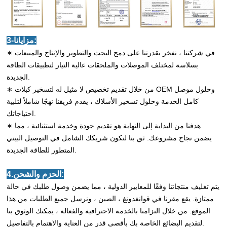
3-مزايانا:
∗ في شركتنا ، نفخر بقدرتنا على دمج البحث والتطوير والإنتاج والمبيعات
بسلاسة لمختلف الموصلات والملحقات عالية التيار لتطبيقات الطاقة
الجديدة.
∗ من خلال تقديم تخصيص لا مثيل له لتسخير كبلات OEM وحلول موصل
كامل الخدمة وحلول تسخير الأسلاك ، يقدم فريقنا نهجًا شاملاً لتلبية
احتياجاتك.
∗ هدفنا من البداية إلى النهاية هو تقديم جودة وخدمة استثنائية ، مما
يضمن نجاح مشروعك. ثق بنا لنكون شريكك الشامل في التوصيل البيني
المتطور للطاقة الجديدة.
4.الحزم والشحن:
يتم تغليف منتجاتنا وفقًا للمعايير الدولية ، مما يضمن وصول طلبك في حالة
ممتازة. يقع مقرنا في قوانغدونغ ، الصين ، ونرسل جميع الطلبات من هذا
الموقع. من خلال التزامنا بالخدمة الاحترافية والفعالة ، يمكنك الوثوق بنا
لتقديم البضائع الخاصة بك بأقصى قدر من العناية والاهتمام بالتفاصيل.