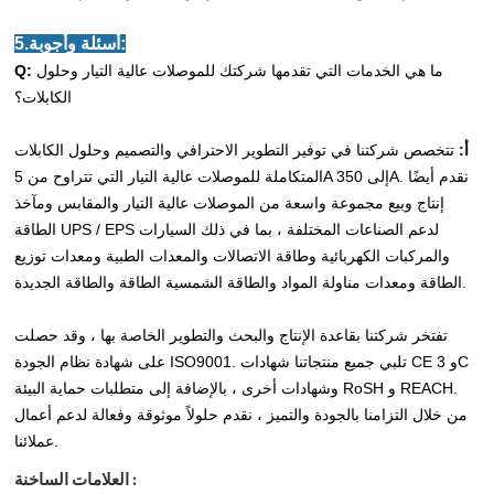
5.أسئلة وأجوبة:
ما هي الخدمات التي تقدمها شركتك للموصلات عالية التيار وحلول
Q:
الكابلات؟
أ:
تتخصص شركتنا في توفير التطوير الاحترافي والتصميم وحلول الكابلات
المتكاملة للموصلات عالية التيار التي تتراوح من 5A إلى 350A. نقدم أيضًا
إنتاج وبيع مجموعة واسعة من الموصلات عالية التيار والمقابس ومآخذ
الطاقة UPS / EPS لدعم الصناعات المختلفة ، بما في ذلك السيارات
والمركبات الكهربائية وطاقة الاتصالات والمعدات الطبية ومعدات توزيع
الطاقة ومعدات مناولة المواد والطاقة الشمسية الطاقة والطاقة الجديدة.
تفتخر شركتنا بقاعدة الإنتاج والبحث والتطوير الخاصة بها ، وقد حصلت
على شهادة نظام الجودة ISO9001. تلبي جميع منتجاتنا شهادات CE و 3C
وشهادات أخرى ، بالإضافة إلى متطلبات حماية البيئة RoSH و REACH.
من خلال التزامنا بالجودة والتميز ، نقدم حلولاً موثوقة وفعالة لدعم أعمال
عملائنا.
العلامات الساخنة :