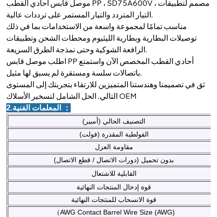
موصل قابس أحادي القطب PP ، SD75A600V ، مصمم لتطبيقات
التيار المتردد والتيار المستمر على ترددات عالية.
مناسب تمامًا لمجموعة واسعة من الاستخدامات بما في ذلك
توصيلات البطارية وبطارية الليثيوم ومحطات الشحن وتطبيقات
الرافعة الشوكية وحتى نمذجة الطرق السريعة.
اطلب موصل قابس PP أحادي القطب المخصص الآن واستمتع
باتصالات سلسة ومستقرة لم يسبق لها مثيل.
ثق في تصميمنا وهندستنا المتميزين للارتقاء بتجربتك إلى المستوى
التالي. الحل الشامل لتسخير الأسلاك OEM
2.المعلمات الفنية ：
التصنيف الحالي (أمبير)
الفولطية المقدرة (فولت)
مقاومة العزل
بدون تحميل (دورات الاتصال / قطع الاتصال)
القابلية للاشتعال
قوة إدخال المنتجات النهائية
قوة الانسحاب للمنتجات النهائية
（AWG Contact Barrel Wire Size (AWG)