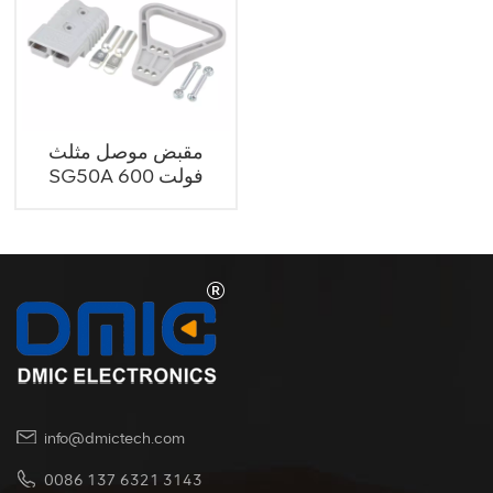
مقبض موصل مثلث
SG50A 600 فولت
info@dmictech.com
0086 137 6321 3143