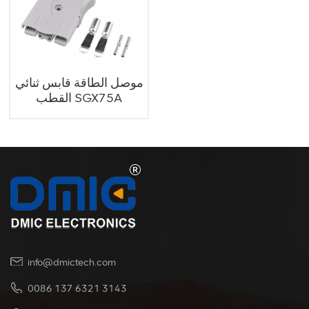
موصل الطاقة قابس ثنائي
القطب SGX75A
info@dmictech.com
0086 137 6321 3143