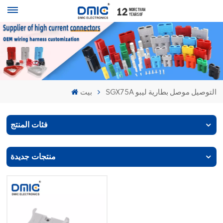
SGX75A التوصيل موصل بطارية ليبو
بيت
فئات المنتج
منتجات جديدة