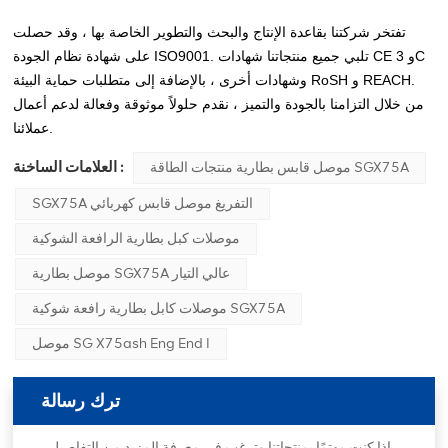
تفتخر شركتنا بقاعدة الإنتاج والبحث والتطوير الخاصة بها ، وقد حصلت
على شهادة نظام الجودة ISO9001. تلبي جميع منتجاتنا شهادات CE و 3C
وشهادات أخرى ، بالإضافة إلى متطلبات حماية البيئة RoSH و REACH.
من خلال التزامنا بالجودة والتميز ، نقدم حلولاً موثوقة وفعالة لدعم أعمال
عملائنا.
العلامات الساخنة :
موصل قابس بطارية منتجات الطاقة SGX75A
SGX75A التفريغ موصل قابس كهربائي
موصلات كبل بطارية الرافعة الشوكية
موصل بطارية SGX75A عالي التيار
موصلات كابل بطارية رافعة شوكية SGX75A
موصل SG X75ash Eng End I
ترك رسالة
إذا كنت مهتمًا بمنتجاتنا وترغب في معرفة المزيد من التفاصيل ،