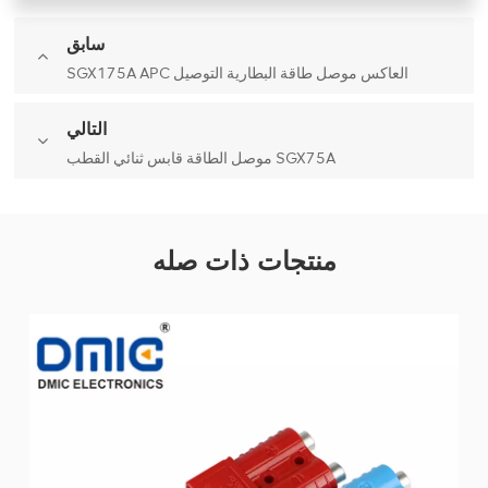
سابق
SGX175A APC العاكس موصل طاقة البطارية التوصيل
التالي
موصل الطاقة قابس ثنائي القطب SGX75A
منتجات ذات صله