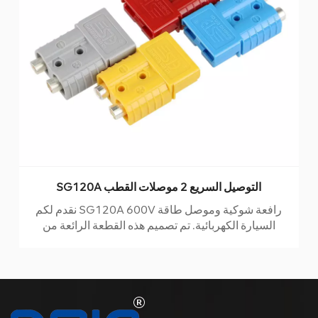
SG120A التوصيل السريع 2 موصلات القطب
نقدم لكم SG120A 600V رافعة شوكية وموصل طاقة
السيارة الكهربائية. تم تصميم هذه القطعة الرائعة من
التكنولوجيا لتطبيقات التيار المتردد والتيار المستمر وتتميز
بنظام قفل أنيق مرمز بالألوان للاتصال السلس. تم تصنيع
هذا الموصل من البلاستيك المصنف UL94V-0 والتلامس
المطلي بالنحاس عالي التردد ، وهو مصمم ليدوم ويمكنه
تحمل أقسى الظروف.