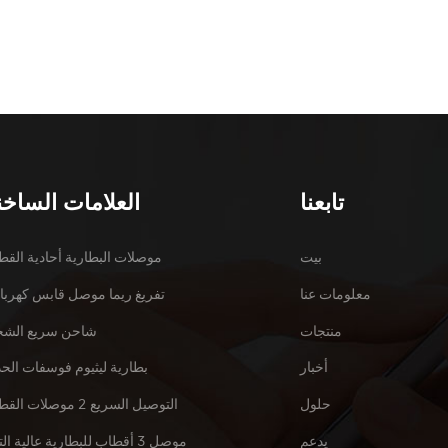
تابعنا
العلامات الساخن
بيت
موصلات البطارية أحادية الق
معلومات عنا
تفريغ ريما موصل قابس كهربا
منتجات
شاحن سريع الش
أخبار
بطارية ليثيوم فوسفات الحد
حلول
التوصيل السريع 2 موصلات القطب
يدعم
موصل 3 أقطاب للبطارية عالية التيار