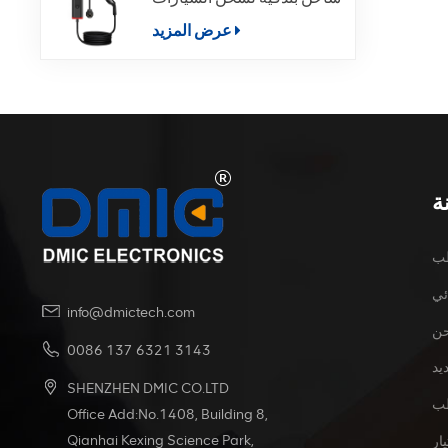
الكهربائية
عرض المزيد
ة
طب
ئي
info@dmictech.com
حن
0086 137 6321 3143
يد
SHENZHEN DMIC CO.LTD
Office Add:No.1408, Building 8,
Qianhai Kexing Science Park,