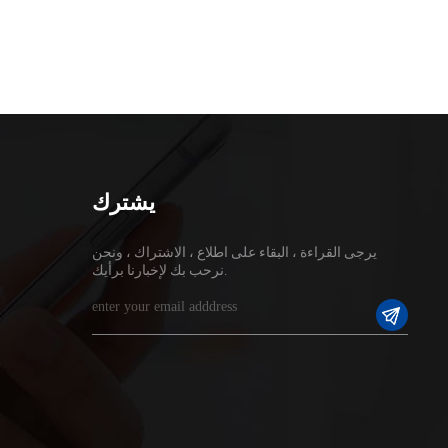
يشترك
يرجى القراءة ، البقاء على اطلاع ، الاشتراك ، ونحن
نرحب بك لإخبارنا برأيك.