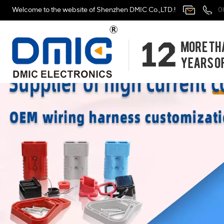
Welcome to the website of Shenzhen DMIC Co.,LTD.!
0