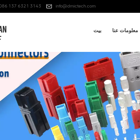
086 137 6321 3143
info@dmictech.com
معلومات عنا
بيت