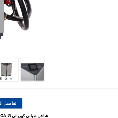
تفاصيل ال
96V 100A-G شاحن طبالي كهربائي