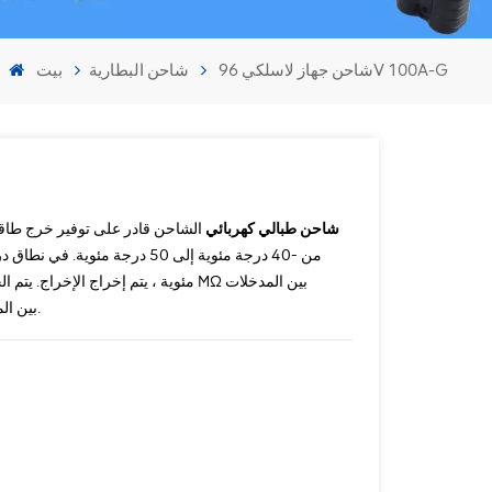
شاحن جهاز لاسلكي 96V 100A-G
شاحن البطارية
بيت
96V 100A-G شاحن طبالي كهربائي
الشاحن قادر على توفير خرج طاق
والمخرجات ، وأعلى من 5 MΩ بين المخرج والحاوية.