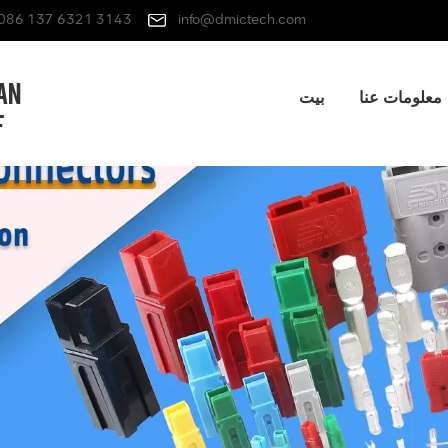
086 137 6321 3143
info@dmictech.com
معلومات عنا
بيت