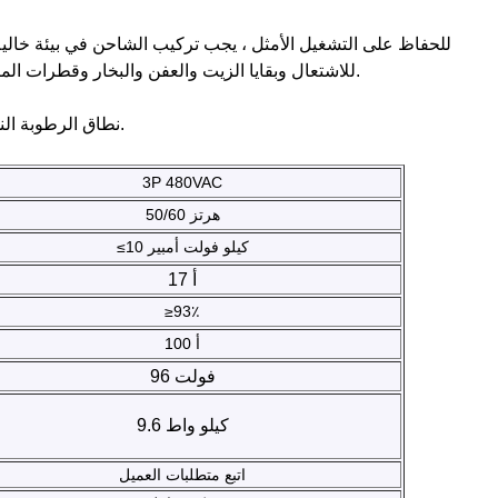
للحفاظ على التشغيل الأمثل ، يجب تركيب الشاحن في بيئة خالية 
للاشتعال وبقايا الزيت والعفن والبخار وقطرات الماء. إنه مصمم لمقاومة التكثيف الناتج عن التغيرات السريعة في درجات الحرارة.
نطاق الرطوبة النسبية للتشغيل الأمثل يمتد من 10٪ إلى 90٪ ، مما يضمن بيئة خالية من التكثيف.
3P 480VAC
50/60 هرتز
≤10 كيلو فولت أمبير
17 أ
≥93٪
100 أ
96 فولت
9.6 كيلو واط
اتبع متطلبات العميل