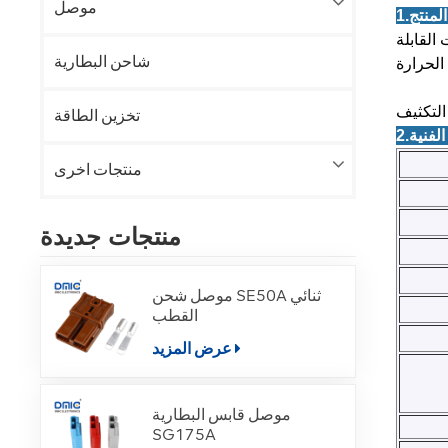
موصل
القابلة
شاحن البطارية
تخزين الطاقة
منتجات اخرى
منتجات جديدة
موصل شحن SE50A ثنائي
القطب
عرض المزيد
موصل قابس البطارية
SG175A