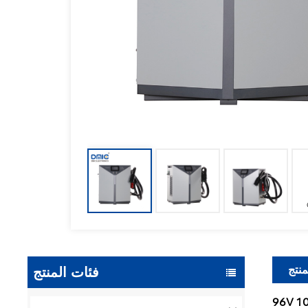
منتج
فئات المنتج