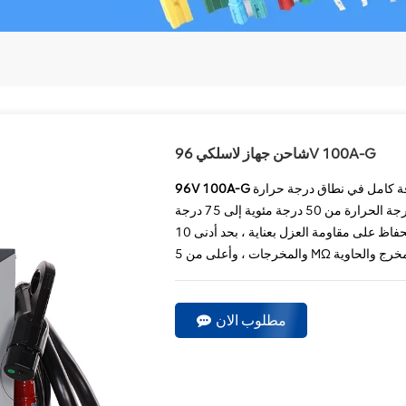
شاحن جهاز لاسلكي 96V 100A-G
ة كامل في نطاق درجة حرارة
من -40 درجة مئوية إلى 50 درجة مئوية. في نطاق درجة الحرارة من 50 درجة مئوية إلى 75 درجة
مئوية ، يتم إخراج الإخراج. يتم الحفاظ على مقاومة العزل بعناية ، بحد أدنى 10 MΩ بين المدخلات
مطلوب الان