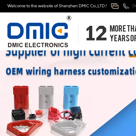
Welcome to the website of Shenzhen DMIC Co.,LTD.!
0