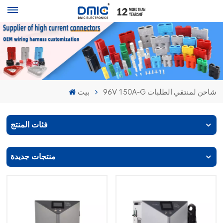
96V 150A-G شاحن لمنتقي الطلبات
بيت
فئات المنتج
منتجات جديدة