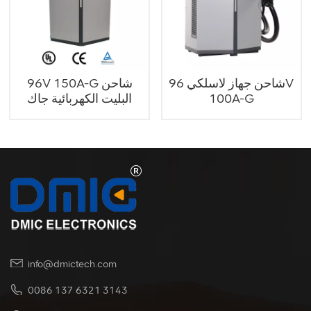
شاحن جهاز لاسلكي 96V
96V 150A-G شاحن
100A-G
البليت الكهربائية جاك
info@dmictech.com
0086 137 6321 3143