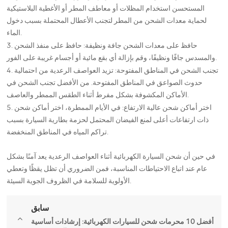
المستحسن استخدام المظلات أو معاطف المطر أو الأغطية البلاستيكية
لحماية معدات الشحن من المطر لتجنب الأعطال المحتملة بسبب دخول
الماء.
3. حافظ على معدات الشحن جافة ونظيفة: حافظ على منفذ الشحن
والمسدس جافًا ونظيفًا، وقم بإزالة أي بقع مائية أو أجسام غريبة على الفور.
4. تجنب الشحن في المناطق المفتوحة: تزيد العواصف الرعدية من احتمالية
حدوث الصواعق في المناطق المفتوحة. من الأفضل تجنب الشحن في
الأماكن المكشوفة بشكل مفرط أثناء الطقس الممطر والعاصف.
5. اختر أماكن شحن عالية الارتفاع: في الأيام الممطرة، اختر أماكن شحن
ذات ارتفاعات أعلى لمنع الفيضان المحتمل لحزمة بطارية السيارة بسبب
تراكم المياه في المناطق المنخفضة.
في حين أن شحن السيارة الكهربائية أثناء العواصف الرعدية يعد آمنًا بشكل
عام عند اتباع الاحتياطات المناسبة، فمن الضروري أن تظل يقظًا وتعطي
الأولوية للسلامة في الظروف الجوية السيئة.
سابق
أفضل 10 محرمات شحن للسيارات الكهربائية: إرشادات أساسية