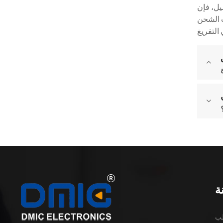
يل، فإن
ب الشحن
ة
طب