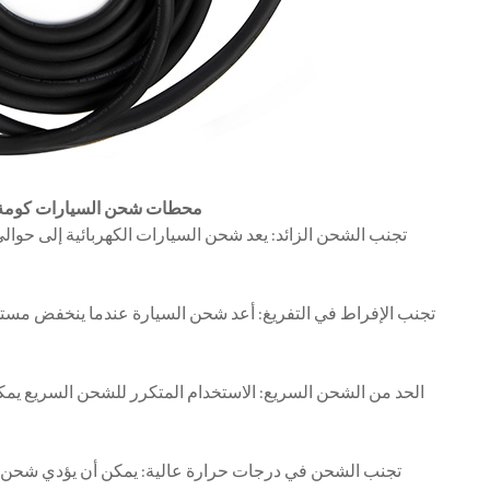
32A TUV CE شهادة 22KW Wallbox EV محطات شحن السيارات كوم