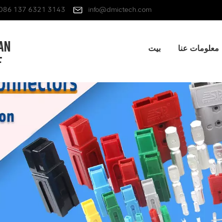
086 137 6321 3143
info@dmictech.com
معلومات عنا
بيت