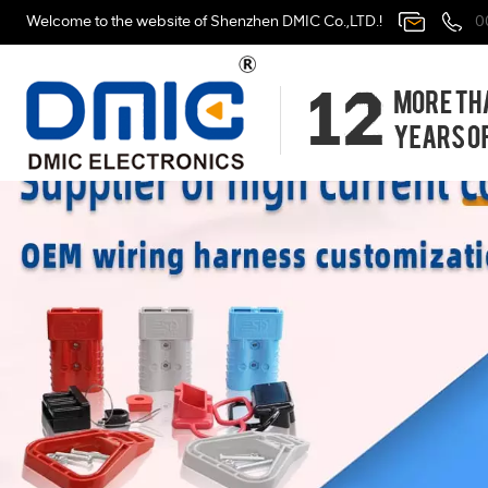
Welcome to the website of Shenzhen DMIC Co.,LTD.!
0