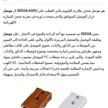
هو موصل شحن بطارية الليثيوم ثنائي القطب على
موصل SE50A 600V
ال
غرار التوصيل المتوافق والذي سيحدث ثورة في تجربة شحن السيارة
الكهربائية.
يتميز
موصل SE50A
تم تصميمه مع أخذ الراحة والتنوع في الاعتبار ، فإن
بوظيفة التوصيل والتشغيل المرمزة بالألوان والتي تلغي الحاجة إلى التمييز
بين الموصلات من الذكور والإناث. يحتوي الموصل على غلاف مطاطي
ومجهز بطرفين ودبابيس إشارة مخصصة بوضوح لتوصيلات الذكور والإناث.
الموصل مصبوب بالحقن بمواد PC عالية الجودة ، والتي تلبي درجة مثبطات
اللهب V0 ، مما يضمن السلامة والموثوقية. تسمح المحطات النحاسية
ودبابيس الإشارة المطلية بالفضة بإجراء اتصالات سريعة وآمنة ، في حين أن
التصميم سهل الاستخدام قابل للاستبدال والتبديل بسهولة.