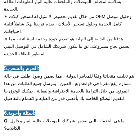
بسلاسة لمختلف الموصلات والملحقات عالية التيار لتطبيقات الطاقة
الجديدة.
∗ من خلال تقديم تخصيص لا مثيل له لتسخير كبلات OEM وحلول موصل
كامل الخدمة وحلول تسخير الأسلاك ، يقدم فريقنا نهجًا شاملاً لتلبية
احتياجاتك.
∗ هدفنا من البداية إلى النهاية هو تقديم جودة وخدمة استثنائية ، مما
يضمن نجاح مشروعك. ثق بنا لنكون شريكك الشامل في التوصيل البيني
المتطور للطاقة الجديدة.
5.الحزم والشحن:
يتم تغليف منتجاتنا وفقًا للمعايير الدولية ، مما يضمن وصول طلبك في حالة
ممتازة. يقع مقرنا في قوانغدونغ ، الصين ، ونرسل جميع الطلبات من هذا
الموقع. من خلال التزامنا بالخدمة الاحترافية والفعالة ، يمكنك الوثوق بنا
لتقديم البضائع الخاصة بك بأقصى قدر من العناية والاهتمام بالتفاصيل.
6.أسئلة وأجوبة:
ما هي الخدمات التي تقدمها شركتك للموصلات عالية التيار وحلول
Q:
الكابلات؟