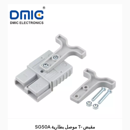
SG50A موصل بطارية T- مقبض