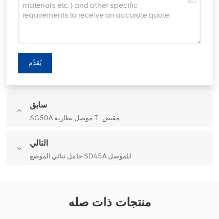
يُقدِّم
سابق
SG50A موصل بطارية T- مقبض
التالي
حامل ثنائي الموضع SD45A للموصل
منتجات ذات صله