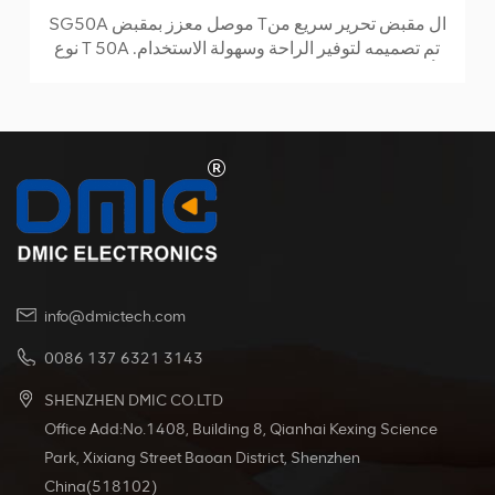
SG50A موصل معزز بمقبض Tال مقبض تحرير سريع من
نوع T 50A تم تصميمه لتوفير الراحة وسهولة الاستخدام.
يأتي بمقبض واحد ، ومسمارين ، وصامولتين ، وكلها مثبتة
على الغلاف المطاطي للقابس. تم تصنيع المقبض باستخدام
تقنية القولبة بالحقن ، مما يضمن المتانة والموثوقية. تم
تصنيف هذا المنتج كحد أقصى للتيار 50 أمبير والجهد 600
فولت. يمكنها تحمل مجموعة كبيرة من درجات حرارة
التشغيل ، من -20 درجة مئوية إلى + 125 درجة مئوية ، مما
يجعلها مناسبة لبيئات مختلفة.
info@dmictech.com
0086 137 6321 3143
SHENZHEN DMIC CO.LTD
Office Add:No.1408, Building 8, Qianhai Kexing Science
Park, Xixiang Street Baoan District, Shenzhen
China(518102)