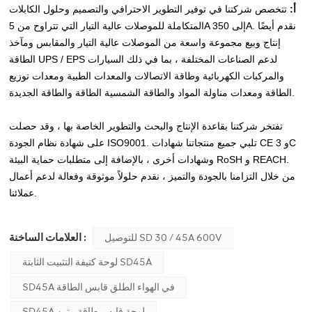
أ:
تتخصص شركتنا في توفير التطوير الاحترافي والتصميم وحلول الكابلات
المتكاملة للموصلات عالية التيار التي تتراوح من 5A إلى 350A. نقدم أيضًا
إنتاج وبيع مجموعة واسعة من الموصلات عالية التيار والمقابس ومآخذ
الطاقة UPS / EPS لدعم الصناعات المختلفة ، بما في ذلك السيارات
والمركبات الكهربائية وطاقة الاتصالات والمعدات الطبية ومعدات توزيع
الطاقة ومعدات مناولة المواد والطاقة الشمسية الطاقة والطاقة الجديدة.
تفتخر شركتنا بقاعدة الإنتاج والبحث والتطوير الخاصة بها ، وقد حصلت
على شهادة نظام الجودة ISO9001. تلبي جميع منتجاتنا شهادات CE و 3C
وشهادات أخرى ، بالإضافة إلى متطلبات حماية البيئة RoSH و REACH.
من خلال التزامنا بالجودة والتميز ، نقدم حلولاً موثوقة وفعالة لدعم أعمال
عملائنا.
العلامات الساخنة :
للتوصيل SD 30 / 45A 600V
لوحة كتيفة التثبيت الثابتة SD45A
SD45A في الهواء الطلق قابس الطاقة
SD45A لوحة قابس طاقة متين