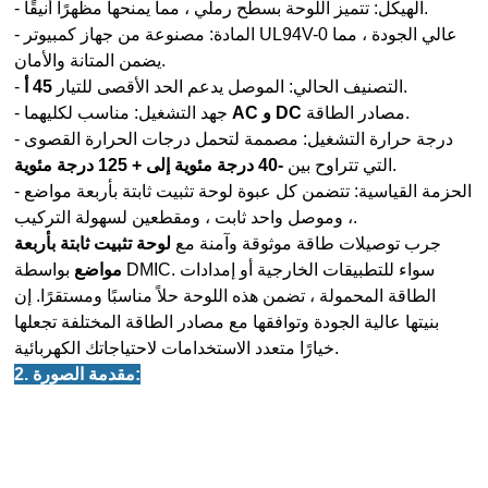
- الهيكل: تتميز اللوحة بسطح رملي ، مما يمنحها مظهرًا أنيقًا.
- المادة: مصنوعة من جهاز كمبيوتر UL94V-0 عالي الجودة ، مما
يضمن المتانة والأمان.
.
- التصنيف الحالي: الموصل يدعم الحد الأقصى للتيار
45 أ
مصادر الطاقة.
AC و DC
- جهد التشغيل: مناسب لكليهما
- درجة حرارة التشغيل: مصممة لتحمل درجات الحرارة القصوى
.
التي تتراوح بين
-40 درجة مئوية إلى + 125 درجة مئوية
- الحزمة القياسية: تتضمن كل عبوة لوحة تثبيت ثابتة بأربعة مواضع
، وموصل واحد ثابت ، ومقطعين لسهولة التركيب.
جرب توصيلات طاقة موثوقة وآمنة مع
لوحة تثبيت ثابتة بأربعة
مواضع
بواسطة DMIC. سواء للتطبيقات الخارجية أو إمدادات
الطاقة المحمولة ، تضمن هذه اللوحة حلاً مناسبًا ومستقرًا. إن
بنيتها عالية الجودة وتوافقها مع مصادر الطاقة المختلفة تجعلها
خيارًا متعدد الاستخدامات لاحتياجاتك الكهربائية.
2. مقدمة الصورة: