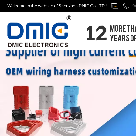
Welcome to the website of Shenzhen DMIC Co.,LTD.!
0