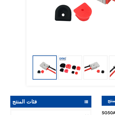
منتج
فئات المنتج
SG50