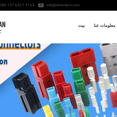
086 137 6321 3143
info@dmictech.com
معلومات عنا
بيت