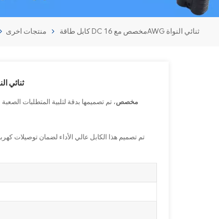
كابل طاقة DC مخصص مع 16AWG ثنائي النواة
منتجات اخرى
كابل طاقة DC مخصص مع 16AWG ثن
DC-MC4 كابل طاقة DC مخصص
، تم تصميمها بدقة لتلبية المتطلبات الصعبة 
تم تصميم هذا الكابل عالي الأداء لضمان توصيلات كهرب