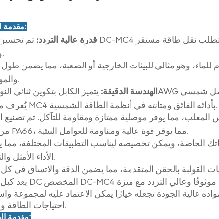
1. مقدمة المنتج:
قدرة عالية التردد:
تم تحسين كابل DC-MC4 للتشغيل عالي التردد، مما يجعله مثاليًا لل
وفعال.
للماء، وهو مثالي للبيئات الخارجية أو الصعبة، مما يضمن طول 
والموثوقية.
الهندسة الدقيقة:
يُعرف موصل MC4 بأدائه الفائق ومتانته في أنظمة الطاقة الشمسية.
لمعلب، مما يوفر موصلية ممتازة ومقاومة للتآكل. تم تصنيع ا
من مادة PA66، مما يوفر قوة عالية ومقاومة للعوامل البيئية.
جاتك الخاصة، ويمكن تخصيصه ليناسب التطبيقات المختلفة، مما 
الأداء الأمثل والتوافق.
يعد كبل الطاقة DC المخصص DC-MC4 الحل الأمثل لتطبيقات إمداد
ومواده عالية الجودة تجعله خيارًا يمكن الاعتماد عليه لمجموعة و
احتياجات الطاقة والاتصال.
2. مقدمة الصورة: