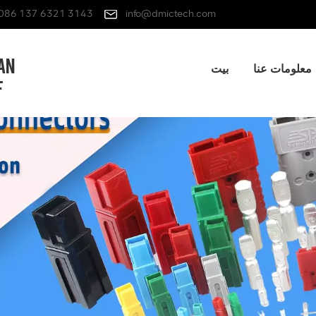
086 137 6321 3143
info@dmictech.com
معلومات عنا
بيت