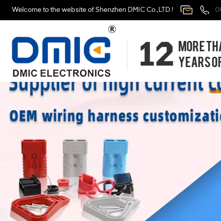
Welcome to the website of Shenzhen DMIC Co.,LTD.!
0