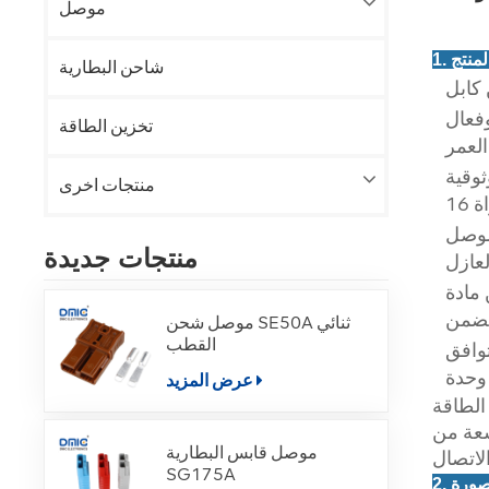
موصل
شاحن البطارية
تطبيقات التي تتطلب نقل طاقة مستقر
تخزين الطاقة
العمر
منتجات اخرى
يتميز الكابل بتكوين ثنائي النواة 16AWG ومجهز بموصل شمسي MC4 مقاوم للماء من النوع Y 12AWG.
منتجات جديدة
لعازل
يضمن
موصل شحن SE50A ثنائي
القطب
عرض المزيد
 الطاقة التي تتطلب أداءً موثوقًا وعالي التردد مع ميزة
اسعة من
موصل قابس البطارية
SG175A