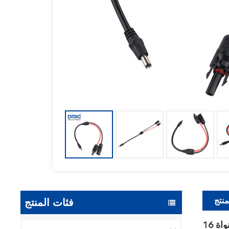
منتج
فئات المنتج