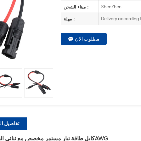
ShenZhen
ميناء الشحن :
Delivery according 
مهلة :
مطلوب الان
تفاصيل ال
كابل طاقة تيار مستمر مخصص مع ثنائي النواة 16AWG