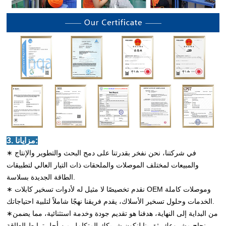
3. مزايانا:
∗ في شركتنا، نحن نفخر بقدرتنا على دمج البحث والتطوير والإنتاج
والمبيعات لمختلف الموصلات والملحقات ذات التيار العالي لتطبيقات
الطاقة الجديدة بسلاسة.
∗ نقدم تخصيصًا لا مثيل له لأدوات تسخير كابلات OEM وموصلات كاملة
الخدمات وحلول تسخير الأسلاك، يقدم فريقنا نهجًا شاملاً لتلبية احتياجاتك.
∗من البداية إلى النهاية، هدفنا هو تقديم جودة وخدمة استثنائية، مما يضمن
نجاح مشروعك. ثق بنا لنكون شريكك المتكامل من أجل ترابط الطاقة