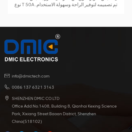
نوع T 50A تم تصميمه لتوفير الراحة وسهولة الاستخدام.
يأتي بمقبض واحد ، ومسمارين ، وصامولتين ، وكلها مثبتة
على الغلاف المطاطي للقابس. تم تصنيع المقبض باستخدام
تقنية القولبة بالحقن ، مما يضمن المتانة والموثوقية. تم
تصنيف هذا المنتج كحد أقصى للتيار 50 أمبير والجهد 600
فولت. يمكنها تحمل مجموعة كبيرة من درجات حرارة
التشغيل ، من -20 درجة مئوية إلى + 125 درجة مئوية ، مما
يجعلها مناسبة لبيئات مختلفة.
info@dmictech.com
0086 137 6321 3143
SHENZHEN DMIC CO.LTD
Office Add:No.1408, Building 8, Qianhai Kexing Science
Park, Xixiang Street Baoan District, Shenzhen
China(518102)