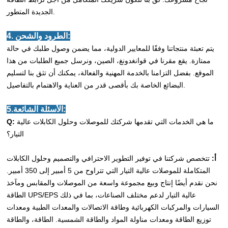
الجديدة المتطور.
4. الطرود والشحن:
يتم تعبئة منتجاتنا وفقًا للمعايير الدولية، مما يضمن وصول طلبك في حالة
ممتازة. يقع مقرنا في قوانغدونغ، الصين، ونرسل جميع الطلبات من هذا
الموقع. بفضل التزامنا بالخدمة المهنية والفعالة، يمكنك أن تثق بنا لتسليم
البضائع الخاصة بك بأقصى قدر من العناية والاهتمام بالتفاصيل.
5.الأسئلة الشائعة:
ما هي الخدمات التي تقدمها شركتك للموصلات وحلول الكابلات عالية
Q:
التيار؟
أ:
تتخصص شركتنا في توفير التطوير الاحترافي والتصميم وحلول الكابلات
المتكاملة للموصلات عالية التيار التي تتراوح من 5 أمبير إلى 350 أمبير.
نحن نقدم أيضًا إنتاج وبيع مجموعة واسعة من الموصلات والمقابس ومآخذ
الطاقة UPS/EPS عالية التيار لدعم مختلف الصناعات، بما في ذلك
السيارات والمركبات الكهربائية وطاقة الاتصالات والمعدات الطبية ومعدات
توزيع الطاقة ومعدات مناولة المواد والطاقة الشمسية. الطاقة، والطاقة