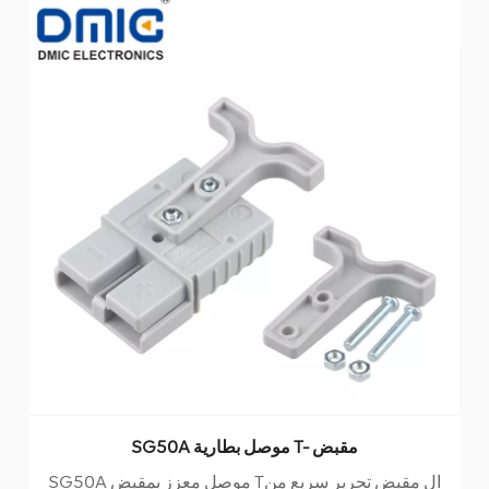
SG50A موصل بطارية T- مقبض
SG50A موصل معزز بمقبض Tال مقبض تحرير سريع من