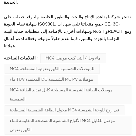
الجديدة.
تفتخر شركتنا بقاعدة الإنتاج والبحث والتطوير الخاصة بها، وقد حصلت على
شهادة نظام الجودة ISO9001. جميع منتجاتنا تلبي شهادات CE، 3C،
وشهادات أخرى، بالإضافة إلى متطلبات حماية البيئة RoSH وREACH. ومع
التزامنا بالجودة والتميز، فإننا نقدم حلولاً موثوقة وفعالة لدعم أعمال
عملائنا.
العلامات الساخنة :
MC4 ماء ويل / أنثى كيت موصل
MC4 للموصلات الشمسية الكهروضوئية المسطحة
ماء TUV المعتمدة DC الشمسية MC PV موصلات
MC4 موصلات الطاقة الشمسية المسطحة كابل تمديد الطاقة
الشمسية
محول الطاقة الشمسية المسطحة MC4 في زوج للوحة الشمسية
الألواح الشمسية المسطحة المقاومة للماء MC4 موصل للكابل
الكهروضوئي