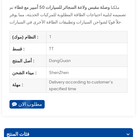
ملكنا
وصلة مقبس ولاعة السجائر للسيارات 50 أمبير مع غطاء
تم
تصميمه لتلبية احتياجات الطاقة المطلوبة للمركبات الحديثة، مما يوفر
حلاً قويًا لشواحن السيارات وتطبيقات الطاقة الأخرى في السيارات.
1
النظام (موك) :
TT
قسط :
DongGuan
أصل المنتج :
ShenZhen
ميناء الشحن :
Delivery according to customer's
مهلة :
specified time
مطلوب الان
فئات المنتج