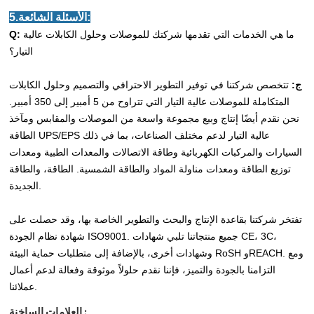
5.الأسئلة الشائعة:
ما هي الخدمات التي تقدمها شركتك للموصلات وحلول الكابلات عالية
Q:
التيار؟
ج:
تتخصص شركتنا في توفير التطوير الاحترافي والتصميم وحلول الكابلات
المتكاملة للموصلات عالية التيار التي تتراوح من 5 أمبير إلى 350 أمبير.
نحن نقدم أيضًا إنتاج وبيع مجموعة واسعة من الموصلات والمقابس ومآخذ
الطاقة UPS/EPS عالية التيار لدعم مختلف الصناعات، بما في ذلك
السيارات والمركبات الكهربائية وطاقة الاتصالات والمعدات الطبية ومعدات
توزيع الطاقة ومعدات مناولة المواد والطاقة الشمسية. الطاقة، والطاقة
الجديدة.
تفتخر شركتنا بقاعدة الإنتاج والبحث والتطوير الخاصة بها، وقد حصلت على
شهادة نظام الجودة ISO9001. جميع منتجاتنا تلبي شهادات CE، 3C،
وشهادات أخرى، بالإضافة إلى متطلبات حماية البيئة RoSH وREACH. ومع
التزامنا بالجودة والتميز، فإننا نقدم حلولاً موثوقة وفعالة لدعم أعمال
عملائنا.
العلامات الساخنة :