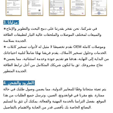
3. مزايانا:
∗في شركتنا، نحن نفخر بقدرتنا على دمج البحث والتطوير والإنتاج
والمبيعات لمختلف الموصلات والملحقات عالية التيار لتطبيقات الطاقة
الجديدة بسلاسة.
∗ نقدم تخصيصًا لا مثيل له لأدوات تسخير كابلات OEM وموصلات كاملة
الخدمات وحلول تسخير الأسلاك، يقدم فريقنا نهجًا شاملاً لتلبية احتياجاتك.
∗من البداية إلى النهاية، هدفنا هو تقديم جودة وخدمة استثنائية، مما يضمن
نجاح مشروعك. ثق بنا لنكون شريكك المتكامل من أجل ترابط الطاقة
الجديدة المتطور.
4. الطرود والشحن:
يتم تعبئة منتجاتنا وفقًا للمعايير الدولية، مما يضمن وصول طلبك في حالة
ممتازة. يقع مقرنا في قوانغدونغ، الصين، ونرسل جميع الطلبات من هذا
الموقع. بفضل التزامنا بالخدمة المهنية والفعالة، يمكنك أن تثق بنا لتسليم
البضائع الخاصة بك بأقصى قدر من العناية والاهتمام بالتفاصيل.