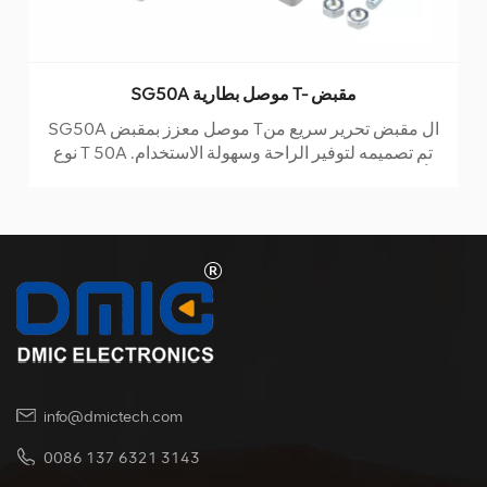
SG50A موصل الأسلاك تسخير تحديد غطاء 2 دبوس
SG50A موصل قابس ملحقال SG50A موصل تسخير
كاب تحديد مصمم خصيصًا للاستخدام مع ملفات 50 أ
مقابس الموصل. إنه مكون أساسي للاتصالات الآمنة
والموثوقة في تطبيقات مثل المقطورات أو القوارب أو
المركبات الترفيهية. صُممت هذه المجموعة المصنوعة من
البولي كربونات المتين لتحمل الاستخدام الصارم ، مما
يسمح بأكثر من 10000 دورة توصيل / فصل. يضمن
تصميمه القوي أداء طويل الأمد ، حتى في البيئات الصعبة.
info@dmictech.com
0086 137 6321 3143