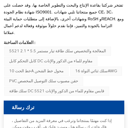
تفتخر شركتنا بقاعدة الإنتاج والبحث والتطوير الخاصة بها، وقد حصلت على
شهادة نظام الجودة ISO9001. جميع منتجاتنا تلبي شهادات CE، 3C،
وشهادات أخرى، بالإضافة إلى متطلبات حماية البيئة RoSH وREACH. ومع
التزامنا بالجودة والتميز، فإننا نقدم حلولاً موثوقة وفعالة لدعم أعمال
عملائنا.
العلامات الساخنة :
5521 المعالجة والتخصيص سلك طاقة تيار مستمر 5.5 * 2.1
كابل التحكم كابل DC مقاوم للماء من الذكور والإناث
سلك ثنائي النواة 16AWG
خط الحث 10A محول خط الشحن
PVC حقن مصبوب سلك التوصيل المخصص
سلك طاقة DC 5521 قابس مقاوم للماء من الذكور والإناث
ترك رسالة
إذا كنت مهتمًا بمنتجاتنا وترغب في معرفة المزيد من التفاصيل ،
فالرجاء ترك رسالة هنا ، وسنرد عليك في أقرب وقت ممكن.