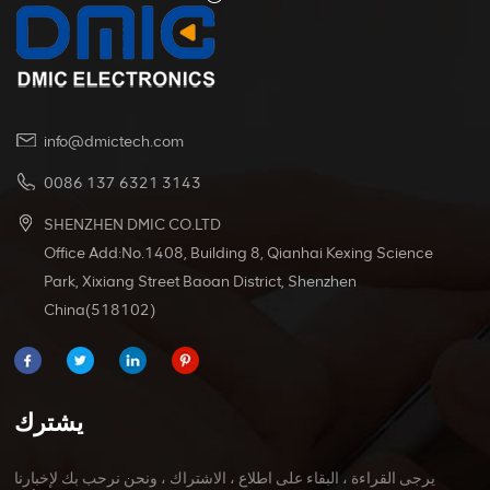
التشغيل ، من -20 درجة مئوية إلى + 125 درجة مئوية ، مما
يجعلها مناسبة لبيئات مختلفة.
info@dmictech.com
0086 137 6321 3143
SHENZHEN DMIC CO.LTD
Office Add:No.1408, Building 8, Qianhai Kexing Science
Park, Xixiang Street Baoan District, Shenzhen
China(518102)
يشترك
يرجى القراءة ، البقاء على اطلاع ، الاشتراك ، ونحن نرحب بك لإخبارنا