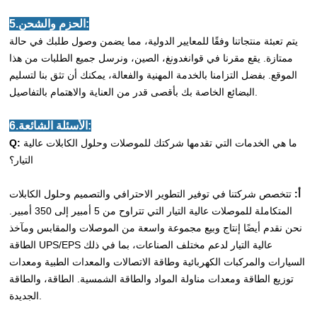
5.الحزم والشحن:
يتم تعبئة منتجاتنا وفقًا للمعايير الدولية، مما يضمن وصول طلبك في حالة
ممتازة. يقع مقرنا في قوانغدونغ، الصين، ونرسل جميع الطلبات من هذا
الموقع. بفضل التزامنا بالخدمة المهنية والفعالة، يمكنك أن تثق بنا لتسليم
البضائع الخاصة بك بأقصى قدر من العناية والاهتمام بالتفاصيل.
6.الأسئلة الشائعة:
ما هي الخدمات التي تقدمها شركتك للموصلات وحلول الكابلات عالية
Q:
التيار؟
أ:
تتخصص شركتنا في توفير التطوير الاحترافي والتصميم وحلول الكابلات
المتكاملة للموصلات عالية التيار التي تتراوح من 5 أمبير إلى 350 أمبير.
نحن نقدم أيضًا إنتاج وبيع مجموعة واسعة من الموصلات والمقابس ومآخذ
الطاقة UPS/EPS عالية التيار لدعم مختلف الصناعات، بما في ذلك
السيارات والمركبات الكهربائية وطاقة الاتصالات والمعدات الطبية ومعدات
توزيع الطاقة ومعدات مناولة المواد والطاقة الشمسية. الطاقة، والطاقة
الجديدة.