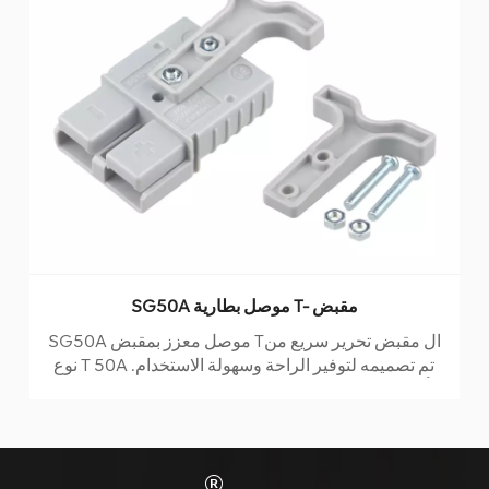
SG50A موصل بطارية T- مقبض
SG50A موصل معزز بمقبض Tال مقبض تحرير سريع من
نوع T 50A تم تصميمه لتوفير الراحة وسهولة الاستخدام.
يأتي بمقبض واحد ، ومسمارين ، وصامولتين ، وكلها مثبتة
على الغلاف المطاطي للقابس. تم تصنيع المقبض باستخدام
تقنية القولبة بالحقن ، مما يضمن المتانة والموثوقية. تم
تصنيف هذا المنتج كحد أقصى للتيار 50 أمبير والجهد 600
فولت. يمكنها تحمل مجموعة كبيرة من درجات حرارة