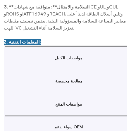
3. **السلامة والامتثال**:
متوافقة مع شهادات CE وUL وCUL
وROHS وIATF16949 وREACH، وتلبي أسلاك الطاقة لدينا أعلى
معايير الصناعة للسلامة والمسؤولية البيئية. يضمن تصنيف مثبطات
اللهب V0 تعزيز السلامة أثناء التشغيل.
2. المعلمات التقنية:
مواصفات الكابل
معالجة مخصصة
مواصفات المنتج
سواء لدعم OEM