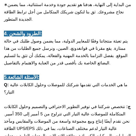
∗من البداية إلى النهاية، هدفنا هو تقديم جودة وخدمة استثنائية، مما يضمن
نجاح مشروعك. ثق بنا لنكون شريكك المتكامل من أجل ترابط الطاقة
الجديدة المتطور.
4. الطرود والشحن:
يتم تعبئة منتجاتنا وفقًا للمعايير الدولية، مما يضمن وصول طلبك في حالة
ممتازة. يقع مقرنا في قوانغدونغ، الصين، ونرسل جميع الطلبات من هذا
الموقع. بفضل التزامنا بالخدمة المهنية والفعالة، يمكنك أن تثق بنا لتسليم
البضائع الخاصة بك بأقصى قدر من العناية والاهتمام بالتفاصيل.
5.الأسئلة الشائعة:
ما هي الخدمات التي تقدمها شركتك للموصلات وحلول الكابلات عالية
Q:
التيار؟
ج:
تتخصص شركتنا في توفير التطوير الاحترافي والتصميم وحلول الكابلات
المتكاملة للموصلات عالية التيار التي تتراوح من 5 أمبير إلى 350 أمبير.
نحن نقدم أيضًا إنتاج وبيع مجموعة واسعة من الموصلات والمقابس ومآخذ
الطاقة UPS/EPS عالية التيار لدعم مختلف الصناعات، بما في ذلك
السيارات والمركبات الكهربائية وطاقة الاتصالات والمعدات الطبية ومعدات