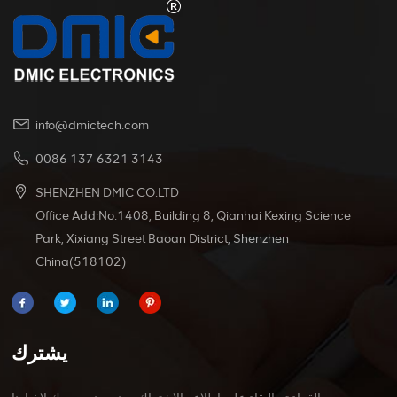
فولت. يمكنها تحمل مجموعة كبيرة من درجات حرارة
التشغيل ، من -20 درجة مئوية إلى + 125 درجة مئوية ، مما
يجعلها مناسبة لبيئات مختلفة.
info@dmictech.com
0086 137 6321 3143
SHENZHEN DMIC CO.LTD
Office Add:No.1408, Building 8, Qianhai Kexing Science
Park, Xixiang Street Baoan District, Shenzhen
China(518102)
يشترك