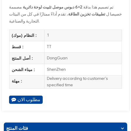
تم تصميم هذا بدقة
2+6 دبوس موصل تثبيت لوحة دائرية
مصممة
خصيصا ل
تطبيقات تخزين الطاقة
، تقدم أداءً ممتازًا في كل من البيئات
التجارية والصناعية.
1
النظام (موك) :
TT
قسط :
DongGuan
أصل المنتج :
ShenZhen
ميناء الشحن :
Delivery according to customer's
مهلة :
specified time
مطلوب الان
فئات المنتج