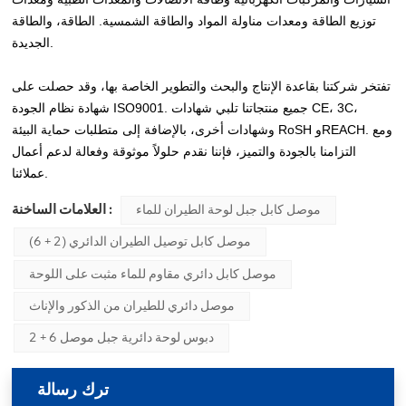
توزيع الطاقة ومعدات مناولة المواد والطاقة الشمسية. الطاقة، والطاقة
الجديدة.
تفتخر شركتنا بقاعدة الإنتاج والبحث والتطوير الخاصة بها، وقد حصلت على
شهادة نظام الجودة ISO9001. جميع منتجاتنا تلبي شهادات CE، 3C،
وشهادات أخرى، بالإضافة إلى متطلبات حماية البيئة RoSH وREACH. ومع
التزامنا بالجودة والتميز، فإننا نقدم حلولاً موثوقة وفعالة لدعم أعمال
عملائنا.
العلامات الساخنة :
موصل كابل جبل لوحة الطيران للماء
موصل كابل توصيل الطيران الدائري (2 + 6)
موصل كابل دائري مقاوم للماء مثبت على اللوحة
موصل دائري للطيران من الذكور والإناث
2 + 6 دبوس لوحة دائرية جبل موصل
ترك رسالة