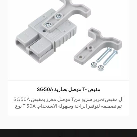
SG50A موصل بطارية T- مقبض
SG50A موصل معزز بمقبض Tال مقبض تحرير سريع من
نوع T 50A تم تصميمه لتوفير الراحة وسهولة الاستخدام.
يأتي بمقبض واحد ، ومسمارين ، وصامولتين ، وكلها مثبتة
على الغلاف المطاطي للقابس. تم تصنيع المقبض باستخدام
تقنية القولبة بالحقن ، مما يضمن المتانة والموثوقية. تم
تصنيف هذا المنتج كحد أقصى للتيار 50 أمبير والجهد 600